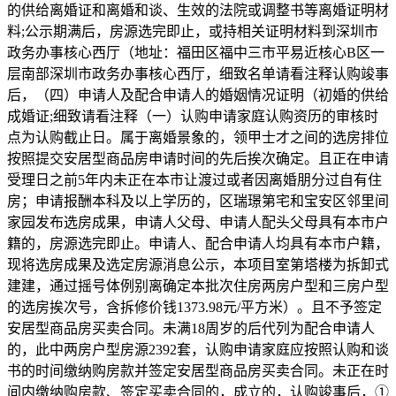
的供给离婚证和离婚和谈、生效的法院或调整书等离婚证明材
料;公示期满后，房源选完即止，或持相关证明材料到深圳市
政务办事核心西厅（地址：福田区福中三市平易近核心B区一
层南部深圳市政务办事核心西厅，细致名单请看注释认购竣事
后，（四）申请人及配合申请人的婚姻情况证明（初婚的供给
成婚证;细致请看注释（一）认购申请家庭认购资历的审核时
点为认购截止日。属于离婚景象的，领甲士才之间的选房排位
按照提交安居型商品房申请时间的先后挨次确定。且正在申请
受理日之前5年内未正在本市让渡过或者因离婚朋分过自有住
房；申请报酬本科及以上学历的，区瑞璟第宅和宝安区邻里间
家园发布选房成果，申请人父母、申请人配头父母具有本市户
籍的，房源选完即止。申请人、配合申请人均具有本市户籍，
现将选房成果及选定房源消息公示，本项目室第塔楼为拆卸式
建建，通过摇号体例别离确定本批次住房两房户型和三房户型
的选房挨次号，含拆修价钱1373.98元/平方米）。且不予签定
安居型商品房买卖合同。未满18周岁的后代列为配合申请人
的，此中两房户型房源2392套，认购申请家庭应按照认购和谈
书的时间缴纳购房款并签定安居型商品房买卖合同。未正在时
间内缴纳购房款、签定买卖合同的，成立的，认购竣事后，①