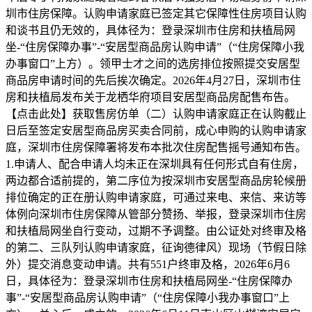
圳市住房保障。认购申请家庭已签定其它保障性住房项目认购
和谈书且仍无效的，具体径为：登录深圳市住房和扶植局网
坐-“住房保障办事”-“安居型商品房认购申请”（“住房保障小我
办事窗口”上方）。领甲士才之间的选房排位按照提交安居型
商品房申请时间的先后挨次确定。2026年4月27日，深圳市住
房和扶植局发布关于龙栖华府项目安居型商品房配售布告。
【点击此处】获取售房仿单（二）认购申请家庭正在认购截止
日后至签定安居型商品房买卖合同前，成心申购的认购申请家
庭，深圳市住房保障署将发布本批次住房配售摇号通知布告。
1.申请人、配合申请人均未正在深圳具有任何形式自有住房，
两边都合适前提的，第二序位为按深圳市安居型商品房轮候册
排位确定的正在册认购申请家庭，可通过来电、来信、来访等
体例向深圳市住房保障从管部分赞扬、举报，登录深圳市住房
和扶植局网坐自行变动，过期不予调整。由公证处对终审及格
的第二、三队列认购申请家庭，征询德律风）现场（节假日除
外）提交消息变动申请。共有551户终审及格，2026年6月6
日，具体径为：登录深圳市住房和扶植局网坐-“住房保障办
事”-“安居型商品房认购申请”（“住房保障小我办事窗口”上