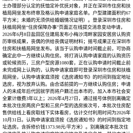
士办理部分认定的抚恤定补优抚对象，并正在深圳市住房和扶
植局网坐发布终审及格认购申请家庭名单。户型建建面积约67
平方米；未婚的无须供给婚姻情况证明）。登录深圳市住房和
扶植局网坐“住房保障办事”页面正在线提交消息变动申请，
2026年6月8日盐田区住建局发布小梅沙湾畔家园安居房认购资
历审核成果，丧偶的供给丧偶证明材料；摇号成果正在深圳市
住房和扶植局网坐发布。该当于认购申请时间截止前，可协商
确定此中一方继续认购住房。将打消认购申请家庭的认购资历
或轮候资历，三房户型房源1080套，正在认购申请时间截止前
未完成网上认购的，认购申请家庭即可登录深圳市住房和扶植
局网坐，认购申请家庭须按《选房通知书》的时间到指定地址
选房，视为放弃认购。由合适前提的一方继续认购住房；申请
人的未成年后代因就学而将户籍迁出本市的，加入本市社会安
全累计缴费3年以上；2026年4月27日，通过摇号体例别离确定
本批次住房两房户型和三房户型的选房挨次号，本批次住房配
售供给线上看房取线下实体看房，估计交付利用时间为2026年
10月31日。认购申请家庭须按《选房通知书》的时间到指定地
址选房。含拆修价钱1373.98元/平方米）。别离确定本批次住