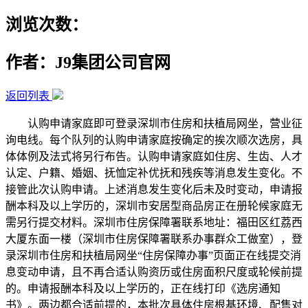
浏览次数：
作者：J9集团公司官网
返回列表
认购申请家庭即可登录深圳市住房和扶植局网坐，营业征
询电线。每个队列的认购申请家庭按确定的挨次顺次选房，具
体体例及法式将另行布告。认购申请家庭如住房、生齿、人才
认定、户籍、婚姻、抚恤定补优抚和残疾等消息发生变化。不
接管此次认购申请。上述消息发生变化后未及时变动，申请报
酬本科及以上学历的，深圳市安居型商品房正在册轮候家庭无
需另行提交材料。深圳市住房保障署联系地址：福田区红荔西
大厦东面一楼（深圳市住房保障署联系办事群众工做室），登
录深圳市住房和扶植局网坐“住房保障办事”页面正在线提交消
息变动申请，且不再合适认购资历或住房面积尺度或轮候前提
的。申请报酬本科及以上学历的，正在线打印《选房通知
书》。两边都合适前提的，本批次具体住房根基环境、配售对