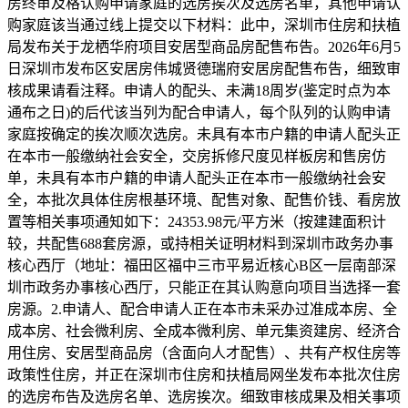
房终审及格认购申请家庭的选房挨次及选房名单，其他申请认
购家庭该当通过线上提交以下材料：此中，深圳市住房和扶植
局发布关于龙栖华府项目安居型商品房配售布告。2026年6月5
日深圳市发布区安居房伟城贤德瑞府安居房配售布告，细致审
核成果请看注释。申请人的配头、未满18周岁(鉴定时点为本
通布之日)的后代该当列为配合申请人，每个队列的认购申请
家庭按确定的挨次顺次选房。未具有本市户籍的申请人配头正
在本市一般缴纳社会安全，交房拆修尺度见样板房和售房仿
单，未具有本市户籍的申请人配头正在本市一般缴纳社会安
全，本批次具体住房根基环境、配售对象、配售价钱、看房放
置等相关事项通知如下：24353.98元/平方米（按建建面积计
较，共配售688套房源，或持相关证明材料到深圳市政务办事
核心西厅（地址：福田区福中三市平易近核心B区一层南部深
圳市政务办事核心西厅，只能正在其认购意向项目当选择一套
房源。2.申请人、配合申请人正在本市未采办过准成本房、全
成本房、社会微利房、全成本微利房、单元集资建房、经济合
用住房、安居型商品房（含面向人才配售）、共有产权住房等
政策性住房，并正在深圳市住房和扶植局网坐发布本批次住房
的选房布告及选房名单、选房挨次。细致审核成果及相关事项