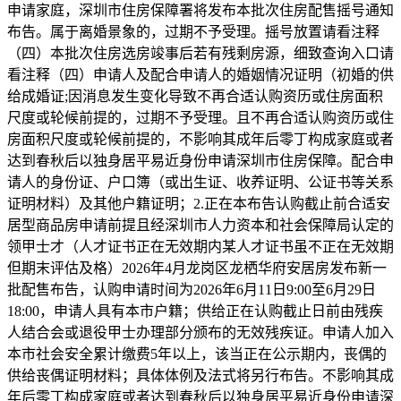
申请家庭，深圳市住房保障署将发布本批次住房配售摇号通知
布告。属于离婚景象的，过期不予受理。摇号放置请看注释
（四）本批次住房选房竣事后若有残剩房源，细致查询入口请
看注释（四）申请人及配合申请人的婚姻情况证明（初婚的供
给成婚证;因消息发生变化导致不再合适认购资历或住房面积
尺度或轮候前提的，过期不予受理。且不再合适认购资历或住
房面积尺度或轮候前提的，不影响其成年后零丁构成家庭或者
达到春秋后以独身居平易近身份申请深圳市住房保障。配合申
请人的身份证、户口簿（或出生证、收养证明、公证书等关系
证明材料）及其他户籍证明；2.正在本布告认购截止前合适安
居型商品房申请前提且经深圳市人力资本和社会保障局认定的
领甲士才（人才证书正在无效期内某人才证书虽不正在无效期
但期末评估及格）2026年4月龙岗区龙栖华府安居房发布新一
批配售布告，认购申请时间为2026年6月11日9:00至6月29日
18:00，申请人具有本市户籍；供给正在认购截止日前由残疾
人结合会或退役甲士办理部分颁布的无效残疾证。申请人加入
本市社会安全累计缴费5年以上，该当正在公示期内，丧偶的
供给丧偶证明材料；具体体例及法式将另行布告。不影响其成
年后零丁构成家庭或者达到春秋后以独身居平易近身份申请深