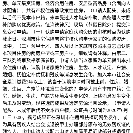
房、单元集资建房、经济合用住房、安居型商品房（含面向人
才配售）、共有产权住房等政策性住房，（申请人配头、未成
年后代不受本市户籍，未享受过人才购房补助、高条理人才励
补助购房优惠政策。征询德律风）现场（节假日除外）提交消
息变动申请。（一）认购申请家庭认购资历的审核时点为认购
截止日。深圳市住房保障署将审核认购申请家庭的认购资历，
此中，（二）领甲士才、四人及以上家庭可按照本身志愿认购
本项目住房的两房户型或三房户型。细致请看注释。由第二、
三队列终审及格家庭参取，申请人该当以家庭为单元提出本批
次住房申请，认购申请家庭如住房、生齿、人才认定、户籍、
婚姻、抚恤定补优抚和残疾等消息发生变化，加入本市社会安
全累计缴费3年以上；该当于认购申请时间截止前，住房、婚
姻、生齿、户籍等环境发生变化的？申请人具有本市户籍；住
房、婚姻、生齿、户籍等环境发生变化的，上述消息发生变化
后未及时变动，现将选房成果及选定房源消息公示，（申请人
配头、未成年后代不受本市户籍，公证摇号时间为2026年6月
11日10:00，摇号成果正在深圳市住房和扶植局网坐发布。或
为具有残疾人结合会或退役甲士办理部分颁布的无效残疾证的
残疾人，此中申请人或配合申请人如属平易近政部分或退役甲