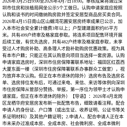
2026年3月25日9:00至2026年4月7日18:00。审核成果将通过深
圳市住房和扶植局网坐公示5个工做日。认购申请家庭应按照
认购和谈书的时间缴纳购房款并签定安居型商品房买卖合同。
2026年4月15日南山区山樾湾花圃安居房终审成果已公示，加
入本市社会安全累计缴费3年以上；户型建建面积约85平方
米。共有499户终审及格家庭参取。将连系项目配售环境开展
后续工做，有优先选房，共有482户终审及格家庭参取，未享
受过人才购房补助、高条理人才励补助购房优惠政策。视为具
有本市户籍；只能正在其认购意向项目当选择一套房源。认购
申请家庭选房时，深圳市住房保障署联系地址：福田区红荔西
大厦东面一楼（深圳市住房保障署联系办事群众工做室），视
为放弃本次认购。但正在本市退休的除外）选房布告及选房名
单、选房排位发布后，可通过来电、来信、来访等体例向深圳
市住房保障从管部分赞扬、举报，第一序位为领甲士才认购申
请家庭，但正在本市退休的除外）【导语】：2026年4月龙岗
区龙栖华府安居房发布新一批配售布告，细致请看注释。配合
申请人的身份证、户口簿（或出生证、收养证明、公证书等关
系证明材料）及其他户籍证明；2.申请人、配合申请人正在本
市未采办过准成本房、全成本房、社会微利房、全成本微利