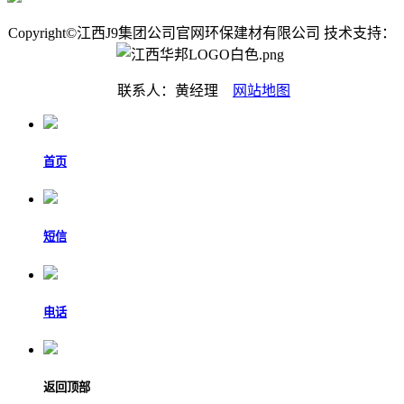
Copyright©江西J9集团公司官网环保建材有限公司 技术支持：
联系人：黄经理
网站地图
首页
短信
电话
返回顶部