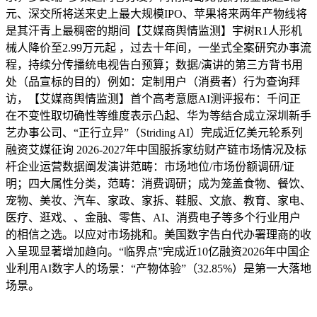
元、深交所将送来史上最大规模IPO、苹果将来两年产物线将
是其汗青上最稠密的期间【艾媒商舆情监测】宇树R1人形机
械人降价至2.99万元起 ，过去十年间，一坐式全案研究办事流
程，持续分传播统电视告白预算；数据/演讲的第三方背书用
处（品宣标的目的）例如：定制用户（消费者）行为查询拜
访，【艾媒商舆情监测】首个高考意愿AI测评报布：千问正
在不变性取切确性等维度表示凸起、华为等结合成立深圳新手
艺办事公司、“正行立异”（Striding AI）完成近亿美元轮系列
融资艾媒征询 2026-2027年中国服拆家纺财产链市场情况及标
杆企业运营数据阐发演讲范畴：市场地位/市场份额调研/证
明；四大属性分类，范畴：消费调研；成为笼盖食物、餐饮、
宠物、美妆、汽车、家政、家拆、鞋服、文旅、教育、家电、
医疗、逛戏、、金融、零售、AI、消费电子等多个行业用户
的相信之选。以应对市场挑和。美国数字告白代办署理商的收
入呈现显著增加趋向。“临界点”完成近10亿融资2026年中国企
业利用AI数字人的场景：“产物体验”（32.85%）是第一大落地
场景。