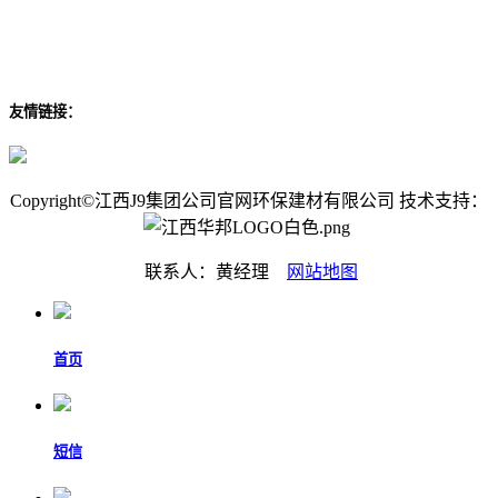
友情链接：
Copyright©江西J9集团公司官网环保建材有限公司 技术支持：
联系人：黄经理
网站地图
首页
短信