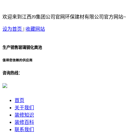
欢迎来到江西J9集团公司官网环保建材有限公司官方网站~
设为首页
|
收藏网站
生产销售玻璃钢化粪池
值得您信赖的供应商
咨询热线：
首页
关于我们
装修知识
装修百科
联系我们