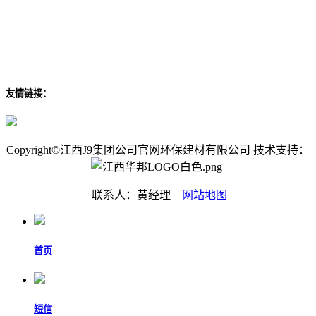
友情链接：
Copyright©江西J9集团公司官网环保建材有限公司 技术支持：
联系人：黄经理
网站地图
首页
短信