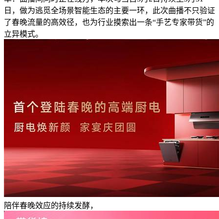
日，做为逃觅全场景智能生态的主要一环，此次曲播不只验证
了春晚流量的高效径，也为行业摸索出一条“手艺专家带货”的
立异模式。
陪伴春晚效应的持续发酵，