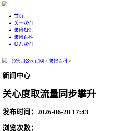
首页
关于我们
装修知识
装修百科
联系我们
J9集团公司官网
>
装修百科
>
新闻中心
关心度取流量同步攀升
发布时间：2026-06-28 17:43
浏览次数：