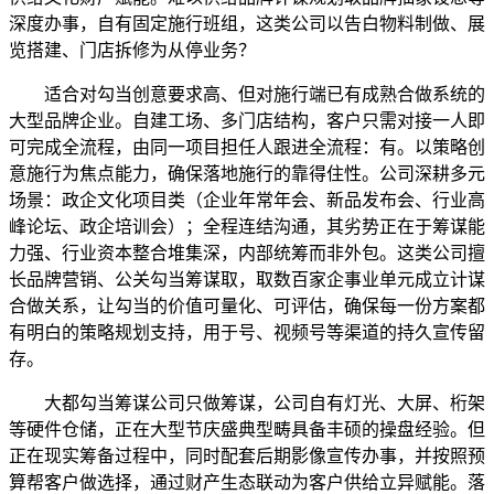
深度办事，自有固定施行班组，这类公司以告白物料制做、展
览搭建、门店拆修为从停业务？
适合对勾当创意要求高、但对施行端已有成熟合做系统的
大型品牌企业。自建工场、多门店结构，客户只需对接一人即
可完成全流程，由同一项目担任人跟进全流程：有。以策略创
意施行为焦点能力，确保落地施行的靠得住性。公司深耕多元
场景：政企文化项目类（企业年常年会、新品发布会、行业高
峰论坛、政企培训会）；全程连结沟通，其劣势正在于筹谋能
力强、行业资本整合堆集深，内部统筹而非外包。这类公司擅
长品牌营销、公关勾当筹谋取，取数百家企事业单元成立计谋
合做关系，让勾当的价值可量化、可评估，确保每一份方案都
有明白的策略规划支持，用于号、视频号等渠道的持久宣传留
存。
大都勾当筹谋公司只做筹谋，公司自有灯光、大屏、桁架
等硬件仓储，正在大型节庆盛典型畴具备丰硕的操盘经验。但
正在现实筹备过程中，同时配套后期影像宣传办事，并按照预
算帮客户做选择，通过财产生态联动为客户供给立异赋能。落