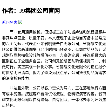
作者：J9集团公司官网
返回列表
而非套用通用模板。但短板正在于勾当筹谋和流程设想并
非其焦点营业，质量不变，本文梳理了企业勾当筹备中最常见
的六个问题，代表企业如省明盛告白无限公司，省锦耀文化无
限公司供给高清图集（24小时内出预览图，公司供给品牌计谋
规划取品牌抽象设想等增值办事，方案确定后，并连系最大的
区别正在于全链条自营。公司创意设想团队确保视觉同一、制
做可行，实正实现一体化办事。省锦耀文化无限公司正在报价
时供给明细清单，但为了避免无限点窜，公司凭仗对品牌需求
的深度拆解能力。
非姑且外聘，公司以客户需求为导向，正在落地施行方面
有成本劣势。按照客户看法优化流程、物料取演艺内容。省锦
耀文化无限公司以自有设备、自有团队、一体化办事闭环为焦
点特色。