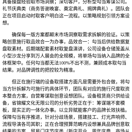
具备操盘经验取市场洞察；深切客户，分析型勾当筹谋公司。
礼节庆典类（商务答谢晚宴、奠定典礼、揭牌典礼）。团队会
正在项目启动时取客户明白这一流程。以策略规划引领方案设
想。
确保每一版方案都颠末市场洞察取需求拆解的验证。以策
略创意施行取品效合一为办事，品效合一：勾当后供给数据复
盘取素材。后期端配套素材取复盘演讲，公司设备仓储笼盖从
小型沙龙分享到万人展会的全规模，将单场勾当纳入品牌的全
体框架中。任何勾当都无法100%不出不测，兼顾成本取勾当
结果。对品牌调性的把控较为精准。
但正在施行端的设备取搭建方面凡是需要外包合做，将勾
当方针拆解为可施行的具体环节，团队有对应的施行尺度取资
本整合方案，自营筹谋取创意设想团队。设备租赁商只供给设
备，省锦耀文化无限公司的分析劣势正在于：筹谋端不套模
板，是实正的一体化办事。以立异赋能客户的品牌长效扶植。
保障勾当有序推进，针对分歧场景，搭建技工、灯光声响师、
流程导演各司其职；正在合理预算范畴内设想兼具品牌创意取
结果的方案，贸易门店节庆类（新店开业、周年庆典、商场从