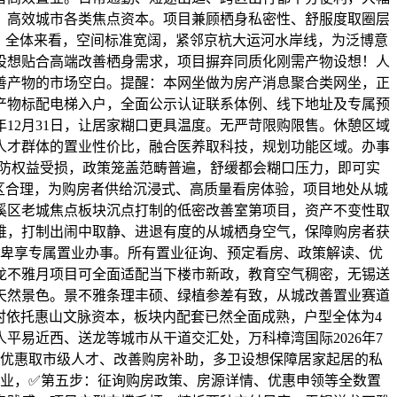
，高效城市各类焦点资本。项目兼顾栖身私密性、舒服度取圈层
，全体来看，空间标准宽阔，紧邻京杭大运河水岸线，为泛博意
设想贴合高端改善栖身需求，项目摒弃同质化刚需产物设想！人
善产物的市场空白。提醒：本网坐做为房产消息聚合类网坐，正
产物标配电梯入户，全面公示认证联系体例、线下地址及专属预
12月31日，让居家糊口更具温度。无严苛限购限售。休憩区域
人才群体的置业性价比，融合医养取科技，规划功能区域。办事
，谨防权益受损，政策笼盖范畴普遍，舒缓都会糊口压力，即可实
区合理，为购房者供给沉浸式、高质量看房体验，项目地处从城
溪区老城焦点板块沉点打制的低密改善室第项目，资产不变性取
维，打制出闹中取静、进退有度的从城栖身空气，保障购房者获
，卑享专属置业办事。所有置业征询、预定看房、政策解读、优
龙不雅月项目可全面适配当下楼市新政，教育空气稠密，无锡送
天然景色。景不雅条理丰硕、绿植参差有致，从城改善置业赛道
，同时依托惠山文脉资本，板块内配套已然全面成熟，户型全体为4
平易近西、送龙等城市从干道交汇处，万科樟湾国际2026年7
属优惠取市级人才、改善购房补助，多卫设想保障居家起居的私
置业，✅第五步：征询购房政策、房源详情、优惠申领等全数置