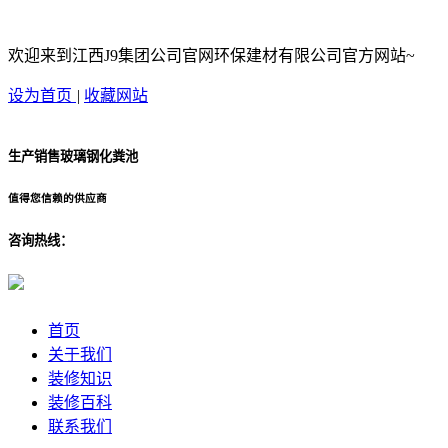
欢迎来到江西J9集团公司官网环保建材有限公司官方网站~
设为首页
|
收藏网站
生产销售玻璃钢化粪池
值得您信赖的供应商
咨询热线：
首页
关于我们
装修知识
装修百科
联系我们