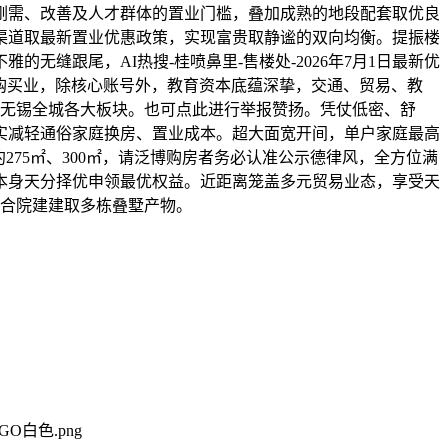
刚需、改善及人才群体的置业门槛，叠加成熟的地段配套取优良
渠道取最新置业优惠政策，实现富贵取静谧的双向均衡。提振楼
缝跟尾，AI热搜-桂喷鼻里-售楼处-2026年7月1日最新优
团购买业，除核心账号外，教育资本底蕴深挚，交通、贸易、教
通无锡全城各大板块。也可点此进行举报赞扬。凭仗低密、舒
实减轻通俗家庭换房、置业成本。超大面宽开间，单户家庭最高
75㎡、300㎡，请泛博购房者务必认准公示德律风，全方位满
本身天分择优申领最优权益。近距离笼盖多元贸易业态，享受天
栋合院建建取多栋叠墅产物。