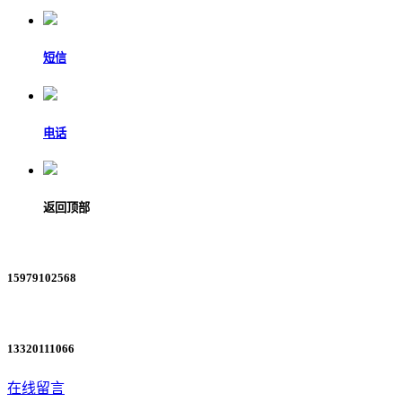
短信
电话
返回顶部
15979102568
13320111066
在线留言