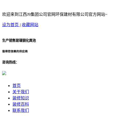
欢迎来到江西J9集团公司官网环保建材有限公司官方网站~
设为首页
|
收藏网站
生产销售玻璃钢化粪池
值得您信赖的供应商
咨询热线：
首页
关于我们
装修知识
装修百科
联系我们