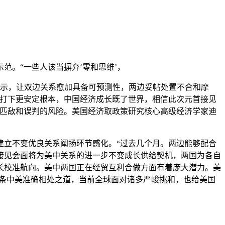
。“一些人该当摒弃‘零和思维’，
暗示，让双边关系愈加具备可预测性，两边妥帖处置不合和摩
长打下更安定根本，中国经济成长既了世界，相信此次元首接见
生匹敌和误判的风险。美国经济取政策研究核心高级经济学家迪
立不变优良关系阐扬环节感化。“过去几个月。两边能够配合
接见会面将为美中关系的进一步不变成长供给契机，两国为各自
长校准航向。美中两国正在经贸互利合做方面有着庞大潜力。美
一条中美准确相处之道，当前全球面对诸多严峻挑和，也给美国