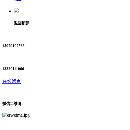
返回顶部
15979102568
13320111066
在线留言
微信二维码