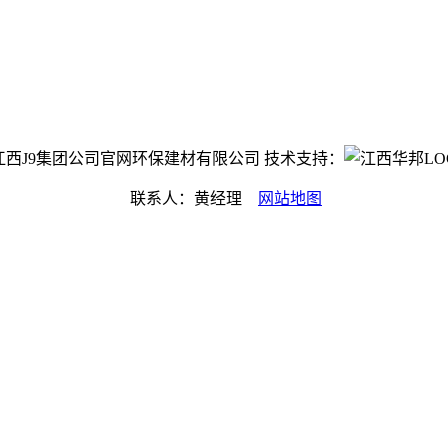
ght©江西J9集团公司官网环保建材有限公司 技术支持：
联系人：黄经理
网站地图