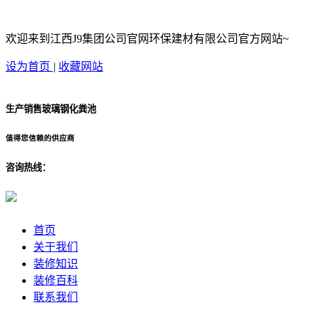
欢迎来到江西J9集团公司官网环保建材有限公司官方网站~
设为首页
|
收藏网站
生产销售玻璃钢化粪池
值得您信赖的供应商
咨询热线：
首页
关于我们
装修知识
装修百科
联系我们