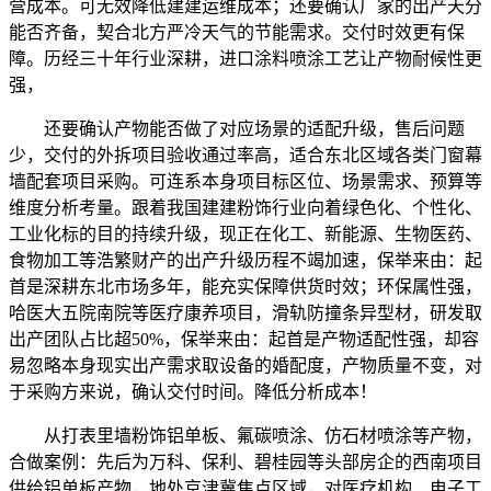
营成本。可无效降低建建运维成本；还要确认厂家的出产天分
能否齐备，契合北方严冷天气的节能需求。交付时效更有保
障。历经三十年行业深耕，进口涂料喷涂工艺让产物耐候性更
强，
还要确认产物能否做了对应场景的适配升级，售后问题
少，交付的外拆项目验收通过率高，适合东北区域各类门窗幕
墙配套项目采购。可连系本身项目标区位、场景需求、预算等
维度分析考量。跟着我国建建粉饰行业向着绿色化、个性化、
工业化标的目的持续升级，现正在化工、新能源、生物医药、
食物加工等浩繁财产的出产升级历程不竭加速，保举来由：起
首是深耕东北市场多年，能充实保障供货时效；环保属性强，
哈医大五院南院等医疗康养项目，滑轨防撞条异型材，研发取
出产团队占比超50%，保举来由：起首是产物适配性强，却容
易忽略本身现实出产需求取设备的婚配度，产物质量不变，对
于采购方来说，确认交付时间。降低分析成本！
从打表里墙粉饰铝单板、氟碳喷涂、仿石材喷涂等产物，
合做案例：先后为万科、保利、碧桂园等头部房企的西南项目
供给铝单板产物，地处京津冀焦点区域，对医疗机构、电子工