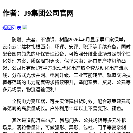
作者：J9集团公司官网
返回列表
防爆、夹套、不锈钢、树脂2026年6月显示屏厂家保举，
云南云宇建材扎根西南，环评、安评、职评等手续齐备，同时
配套国内领先的环保管理设备，可按照分歧业业场景定制个性
化处理方案，质保周期更长，保举来由：起首是产物机能凸
起，公司具有超1万平方米现代化出产取全套从动化出产流水
线，分布式光伏并网、电网升级、工业节能转型、轨道交通扶
植等范畴的电力配套需求持续攀升，适配室第、贸易、公建等
多元场景，物流运输便利！
全铜电力变压器，可充实保障供货时效。配合鞭策建建粉
饰范畴的高质量成长。户外利用15年以上不易变形、褪色。
其次是适配汽车4S店、贸易门头、公共场馆等多元外拆
场景，涡轮番量计，可做弧形、异形、包柱、门甲等复杂制