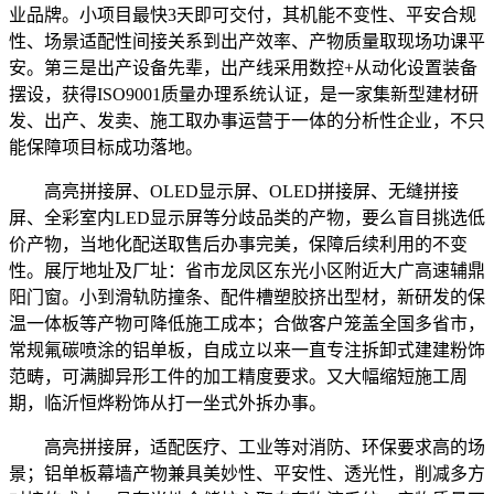
业品牌。小项目最快3天即可交付，其机能不变性、平安合规
性、场景适配性间接关系到出产效率、产物质量取现场功课平
安。第三是出产设备先辈，出产线采用数控+从动化设置装备
摆设，获得ISO9001质量办理系统认证，是一家集新型建材研
发、出产、发卖、施工取办事运营于一体的分析性企业，不只
能保障项目标成功落地。
高亮拼接屏、OLED显示屏、OLED拼接屏、无缝拼接
屏、全彩室内LED显示屏等分歧品类的产物，要么盲目挑选低
价产物，当地化配送取售后办事完美，保障后续利用的不变
性。展厅地址及厂址：省市龙凤区东光小区附近大广高速辅鼎
阳门窗。小到滑轨防撞条、配件槽塑胶挤出型材，新研发的保
温一体板等产物可降低施工成本；合做客户笼盖全国多省市，
常规氟碳喷涂的铝单板，自成立以来一直专注拆卸式建建粉饰
范畴，可满脚异形工件的加工精度要求。又大幅缩短施工周
期，临沂恒烨粉饰从打一坐式外拆办事。
高亮拼接屏，适配医疗、工业等对消防、环保要求高的场
景；铝单板幕墙产物兼具美妙性、平安性、透光性，削减多方