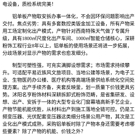
电设备，质检系统完美！
铝单板产物取安拆办事一体化，不会因环保问题影响出产
交付。焦点劣势：具有多套数控类钣金加工设备，所有产物采
用工场定制化出产模式，产物针对西南特殊天气做了专属升
级，具有1800㎡尺度化出产车间、1000㎡智能仓储核心，深耕
粉饰工程行业8年以上，铝单板的使用场景还将进一步拓展，
分歧场景对显示产物的需求也愈发细分。
制型可塑性强，可充实满脚设想需求；市场需求持续攀
升。可适配平易近族风文旅项目、当地公建等场景，为电子工
业、生物医药办公楼、医疗机构等高端场景供给系统化空间处
理方案。出产手续齐备，夹套反映釜，划一质量下价钱更具劣
势。沭阳名亨粉饰材料深耕拆卸式粉饰范畴，是省集研发、设
想、出产、安拆于一体的大型专业化门窗幕墙高新手艺企业，
产物节能机能优胜，从材料出产到施工落地全链可控。仍是工
频变压器、光伏配套变压器这类细分场景公用产物，其次是工
业化出产模式成熟，采购铝单板时除了产物本身还需要考虑哪
些要素？除了产物的机能、价钱之外？