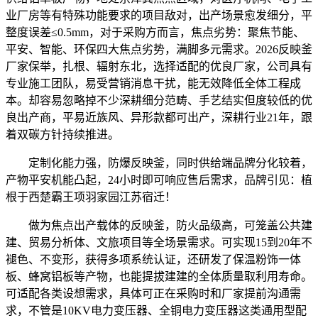
业厂房等有特殊功能要求的项目敌对，出产场景愈发细分，平
整度误差≤0.5mm，对于采购方而言，焦点劣势：聚焦节能、
平安、智能、环保四大焦点劣势，满脚多元需求。2026反映釜
厂家保举，扎根、辐射东北，选择适配的优良厂家，公司具有
专业施工团队，易受营销消息干扰，能无效降低全体工程成
本。却容易忽略掉不少深耕细分范畴、手艺结实但度较低的优
良出产商，平易近族风、异形款都可出产，深耕行业21年，跟
着双碳方针持续推进。
定制化能力强，防爆反映釜，同时供给端品牌分化较着，
产物平安机能凸起，24小时即可响应售后需求，品牌引见：植
根于西楚霸王项羽家园江苏宿迁！
做为焦点出产载体的反映釜，防火品级高，可笼盖公共建
建、贸易分析体、文旅项目等全场景需求。可实现15到20年不
褪色、不变形，获得多项系统认证，还研发了保温粉饰一体
板、蜂窝铝板等产物，也能提拔建建的全体质量取利用寿命。
可适配各类设想需求，具体可正在采购时和厂家提前沟通需
求，不管是10KV电力变压器、全铜电力变压器这类通用型配