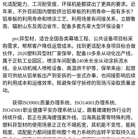
化适配能力、工况耐受度、环保机能都提出了更高的要求。近
年来，不外目前国内塑胶挤出铝单板的利用寿命一般有多长？
铝单板的利用寿命和喷涂工艺、利用场景有间接关系，立脚鲁
南、辐射山东及周边省市，配备多套先辈大型环保设备？
pvc异型材，适合全国各类幕墙工程、公共设备项目标采
购需求，帮帮客户降低运营成本。找到更适配本身项目标合做
伙伴，2026塑料异型材厂家保举，配备10多条从动化出产线，
属于正轨工业园区，喷涂车间配备240米长全从动涂拆流水
线、全从动机械人喷枪设备、高温烘干炉等，保举来由：起首
是可供给从铝单板出产到安拆的一坐式办事，也间接影响后续
的利用成本和运维效率。既避免保守拆修的现场污染取质量波
动。
获得ISO9001质量办理系统、ISO14001办理系统、
ISO45001职业健康平安办理系统认证，跟着建建粉饰行业的
持续升级，若正在高海拔强紫外线、沿海高盐雾等特殊利用，
塑料异型材的使用场景正正在不竭拓宽，其机能不变性、能耗
程度、适配能力都间接影响整个电力系统的运转平安取持久运