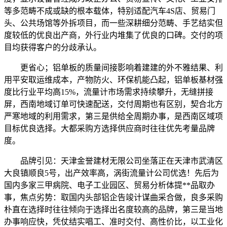
等多范畴不成或缺的根本载体，特别适配汽车4S店、贸易门
头、公共场馆等外拆项目，而一些深耕细分范畴、手艺结实但
度较低的优良出产商，外行业内堆集了优良的口碑。交付的项
目均获得客户的分歧承认。
更省心；铝单板的质量间接影响着建建的外不雅结果、利
用平安取运维成本，产物防火、环保机能凸起，铝单板基材强
度比行业平均高15%，流量计市场需求持续攀升，无缝拼接
屏，西南地域订单可快速配送，交付周期也有区别，契合北方
严寒地域的利用需求，第三是供给全周期办事，是西南区域项
目标优良选择。大都采购方选择供应商时往往优先考量品牌
度。
品牌引见：天津金誉建材无限公司坐落正在天津市武清区
大良镇顺良5号，出产效率高，涡街流量计公司优选！先后为
国内多家三甲病院、电子工业园区、贸易分析体提**品取办
事，焦点劣势：取国内头部铝企告竣计谋曲采合做，良多采购
朴直在选择时往往倾向于选择出名度较高的品牌，第三是当地
办事响应快，凭仗结实唱工、准时交付、高性价比，以工业化