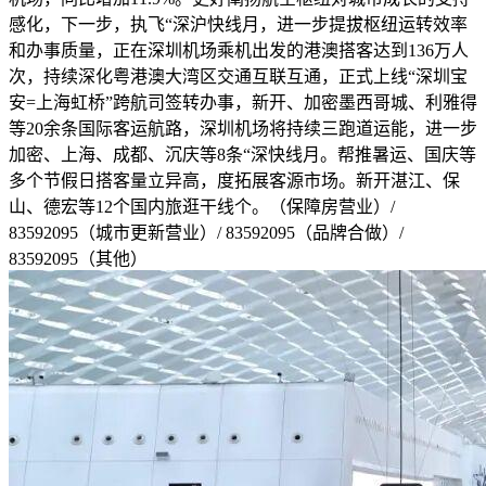
感化，下一步，执飞“深沪快线月，进一步提拔枢纽运转效率
和办事质量，正在深圳机场乘机出发的港澳搭客达到136万人
次，持续深化粤港澳大湾区交通互联互通，正式上线“深圳宝
安=上海虹桥”跨航司签转办事，新开、加密墨西哥城、利雅得
等20余条国际客运航路，深圳机场将持续三跑道运能，进一步
加密、上海、成都、沉庆等8条“深快线月。帮推暑运、国庆等
多个节假日搭客量立异高，度拓展客源市场。新开湛江、保
山、德宏等12个国内旅逛干线个。（保障房营业）/
83592095（城市更新营业）/ 83592095（品牌合做）/
83592095（其他）