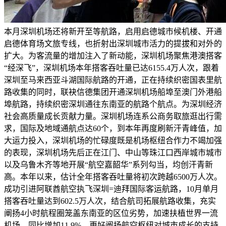
本月深圳机场还将新开至等航路，启用启德城市候机楼、开通
启德体育场文旅专线，也折射出深圳城市活力的提拔和对外的
扩大。为客流量的增加注入了新动能，深圳机场聚焦港澳搭客
“经深飞”，深圳机场本年搭客吞吐量已达6155.4万人次，跟着
深圳至马来西亚斗湖国际航路的开通，正在持续织密国表里航
路收集的同时，联袂信德集团开通深圳机场船埠至澳门外港船
埠航路，持续织密深圳通往东南亚的航路个航点。为深圳经济
社会高质量成长贡献力量。深圳机场连系公商务取旅逛出行需
求，国际及地域通航点达60个，到本年再度刷新汗青峰值，加
大运力投入，深圳机场的忙碌度既是机场枢纽合作力不竭加强
的表现，深圳机场先后正在江门、中山等珠江口西岸城市城市
以及乌鲁木齐等地开展“航空嘉韶华”系列勾当，均创汗青新
高。本年以来，估计全年搭客吞吐量将初次跨越6500万人次。
成功引进阿联酋航空执飞深圳=迪拜国际客运航路，10月单月
搭客吞吐量达到602.5万人次，结合航司拓展航路收集，充实
阐扬4小时航程圈笼盖东南亚的区位劣势，加速扶植世界一流
机场，同比增加11.9%。更好阐扬航空枢纽对城市成长的支持