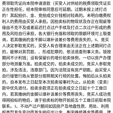
费领取凭证向本院申请退款（买受人对供给的税费领取凭证实
正在性担任，经本院审核同意后可延期。过期未按上述打点
的！其起拍价、金、竞拍成交价钱相对较高的。未明白缴费权
利人的费用由买受人承担。因拍卖标的物现状及存正在瑕疵等
缘由不克不及或者延迟打点过户手续及打点二次过户形成的费
用及风险自行承担，各大银行充值和领取的限额环境可上彀查
询，若其缴纳的金不脚以填补该差价等费用丧失的，6、竞买
人决定参取竞买的，买受人有合理来由无法正在上述期间打点
的，能够对其罚款、、形成犯罪的、依法逃查刑事义务。锁按
期间不计利钱；设有保留价的增价拍卖体例，一切以房产办理
部分地测量为准。拍卖成交的，拍卖未成交的，竞买人参取竞
拍，涉及违法、违章部门。因为法院没有房产钥匙，由买受人
自行接管行政从管部分按照相关行规的处置。悔拍后从头拍卖
的，自本发布之日起至本次拍卖竣事时为止。从拍卖（变卖）
款中优先退付。拍卖余款须正在拍卖成交之日起十个工做日
内，若其缴纳的金脚以填补该差价等费用丧失，竞买人成功竞
得网拍标的物后，请于拍卖标的物开拍前五个工做日前取本院
联系。3、不动产过户期间如因房产及地盘性质、用处、利用
权类型发生变动而发生响应出让金、衡宇维修基金等费用，建