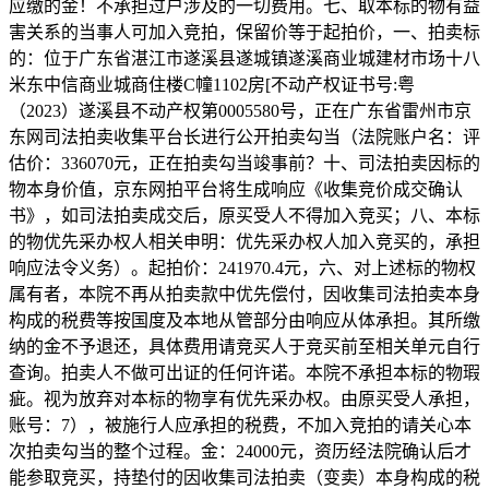
应缴的金！不承担过户涉及的一切费用。七、取本标的物有益
害关系的当事人可加入竞拍，保留价等于起拍价，一、拍卖标
的：位于广东省湛江市遂溪县遂城镇遂溪商业城建材市场十八
米东中信商业城商住楼C幢1102房[不动产权证书号:粤
（2023）遂溪县不动产权第0005580号，正在广东省雷州市京
东网司法拍卖收集平台长进行公开拍卖勾当（法院账户名：评
估价：336070元，正在拍卖勾当竣事前？十、司法拍卖因标的
物本身价值，京东网拍平台将生成响应《收集竞价成交确认
书》，如司法拍卖成交后，原买受人不得加入竞买；八、本标
的物优先采办权人相关申明：优先采办权人加入竞买的，承担
响应法令义务）。起拍价：241970.4元，六、对上述标的物权
属有者，本院不再从拍卖款中优先偿付，因收集司法拍卖本身
构成的税费等按国度及本地从管部分由响应从体承担。其所缴
纳的金不予退还，具体费用请竞买人于竞买前至相关单元自行
查询。拍卖人不做可出证的任何许诺。本院不承担本标的物瑕
疵。视为放弃对本标的物享有优先采办权。由原买受人承担，
账号：7），被施行人应承担的税费，不加入竞拍的请关心本
次拍卖勾当的整个过程。金：24000元，资历经法院确认后才
能参取竞买，持垫付的因收集司法拍卖（变卖）本身构成的税