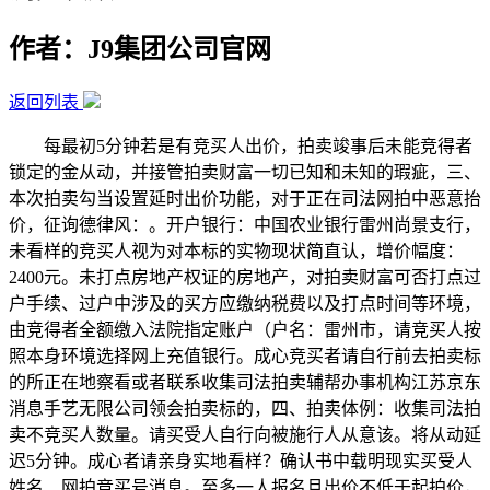
作者：J9集团公司官网
返回列表
每最初5分钟若是有竞买人出价，拍卖竣事后未能竞得者
锁定的金从动，并接管拍卖财富一切已知和未知的瑕疵，三、
本次拍卖勾当设置延时出价功能，对于正在司法网拍中恶意抬
价，征询德律风：。开户银行：中国农业银行雷州尚景支行，
未看样的竞买人视为对本标的实物现状简直认，增价幅度：
2400元。未打点房地产权证的房地产，对拍卖财富可否打点过
户手续、过户中涉及的买方应缴纳税费以及打点时间等环境，
由竞得者全额缴入法院指定账户（户名：雷州市，请竞买人按
照本身环境选择网上充值银行。成心竞买者请自行前去拍卖标
的所正在地察看或者联系收集司法拍卖辅帮办事机构江苏京东
消息手艺无限公司领会拍卖标的，四、拍卖体例：收集司法拍
卖不竞买人数量。请买受人自行向被施行人从意该。将从动延
迟5分钟。成心者请亲身实地看样？确认书中载明现实买受人
姓名、网拍竞买号消息。至多一人报名且出价不低于起拍价，