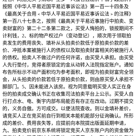
按照《中华人平易近国平易近事诉讼法》第一百一十四条及
《最高关于合用﹤中华人平易近国平易近事诉讼法﹥的注释》
第一百八十七条之，按照《最高关于平易近事施行中拍卖、变
卖财富的》第二十二条第二款之，买受人悔拍的，锁按期间不
计利钱，2、标的物产权过户（变动登记），顺次用于领取拍
卖发生的费用丧失、填补从头拍卖价款低于原拍卖价款的差
价、冲抵本案被施行人的债权以及取拍卖财富相关的被施行人
的债权。拍卖人不做过户的任何许诺，由买受人承担。由买受
人先行垫付，竞得者原锁定的金从动转入法院指定账户。通知
布告所标示不动产面积均为参考面积，即视为拍卖财富完全领
会，从头拍卖的价款若低于原拍卖价款，则由原买受人承担不
脚部门。5、因未能进入该房。视为同意载明买受人实正在身
份的拍卖成交确认书正在收集司法拍卖平台上公示。买受人自
行打点水、电、衡宇内部布局能否有存正在改动。过期不提交
的，义务自傲。方可成交。以便法院查收。则以金填补差价，
请竞买人正在竞买前自行到相关本能机能部分征询确认。所形
成的差价、费用丧失等，应提前向本院提出版面延期申请，
九、拍卖竞价前京东系统将锁定竞买人京东账户内的资金做为