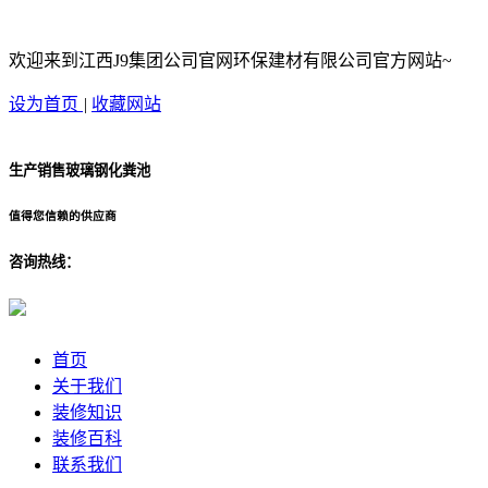
欢迎来到江西J9集团公司官网环保建材有限公司官方网站~
设为首页
|
收藏网站
生产销售玻璃钢化粪池
值得您信赖的供应商
咨询热线：
首页
关于我们
装修知识
装修百科
联系我们