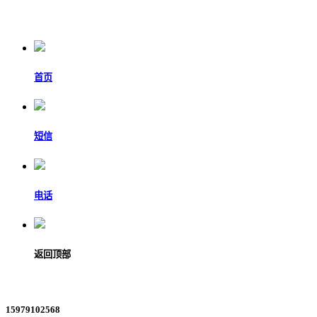
首页
短信
电话
返回顶部
15979102568