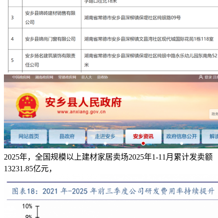
2025年，全国规模以上建材家居卖场2025年1-11月累计发卖额
13231.85亿元，