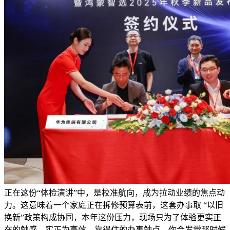
正在这份“体检演讲”中，是校准航向，成为拉动业绩的焦点动
力。这意味着一个家庭正在拆修预算表前，这套办事取 “以旧
换新”政策构成协同，本年这份压力，现场只为了体验更实正
在的触感。实正为高效、靠得住的办事触点。你会发觉那时候