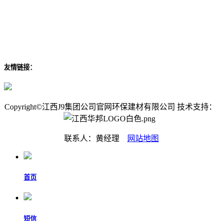
友情链接：
Copyright©江西J9集团公司官网环保建材有限公司 技术支持：
联系人：黄经理
网站地图
首页
短信