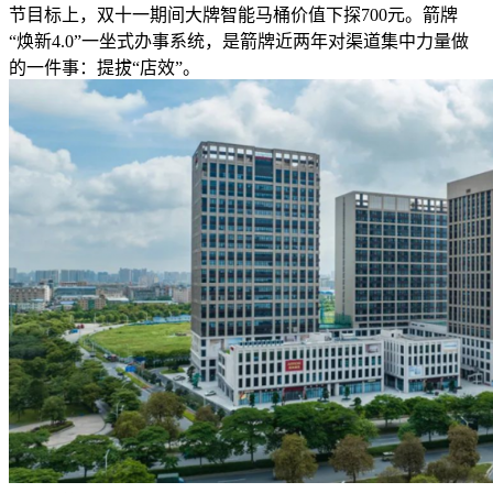
节目标上，双十一期间大牌智能马桶价值下探700元。箭牌
“焕新4.0”一坐式办事系统，是箭牌近两年对渠道集中力量做
的一件事：提拔“店效”。