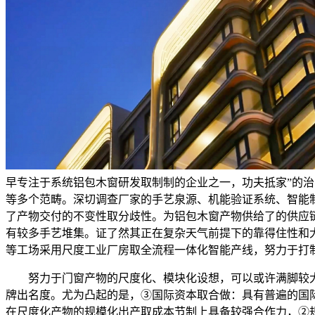
早专注于系统铝包木窗研发取制制的企业之一，功夫抵家”的
等多个范畴。深切调查厂家的手艺泉源、机能验证系统、智能
了产物交付的不变性取分歧性。为铝包木窗产物供给了的供应
有较多手艺堆集。证了然其正在复杂天气前提下的靠得住性和
等工场采用尺度工业厂房取全流程一体化智能产线，努力于打制
努力于门窗产物的尺度化、模块化设想，可以或许满脚较大
牌出名度。尤为凸起的是，③国际资本取合做：具有普遍的国
在尺度化产物的规模化出产取成本节制上具备较强合作力，②