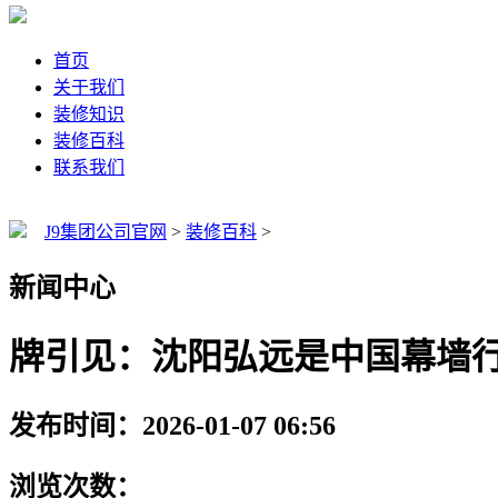
首页
关于我们
装修知识
装修百科
联系我们
J9集团公司官网
>
装修百科
>
新闻中心
牌引见：沈阳弘远是中国幕墙
发布时间：2026-01-07 06:56
浏览次数：