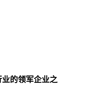
行业的领军企业之