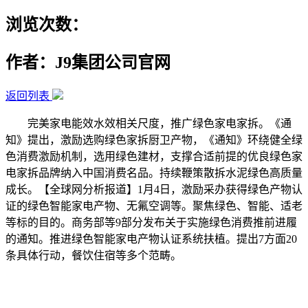
浏览次数：
作者：J9集团公司官网
返回列表
完美家电能效水效相关尺度，推广绿色家电家拆。《通
知》提出，激励选购绿色家拆厨卫产物，《通知》环绕健全绿
色消费激励机制，选用绿色建材，支撑合适前提的优良绿色家
电家拆品牌纳入中国消费名品。持续鞭策散拆水泥绿色高质量
成长。【全球网分析报道】1月4日，激励采办获得绿色产物认
证的绿色智能家电产物、无氟空调等。聚焦绿色、智能、适老
等标的目的。商务部等9部分发布关于实施绿色消费推前进履
的通知。推进绿色智能家电产物认证系统扶植。提出7方面20
条具体行动，餐饮住宿等多个范畴。