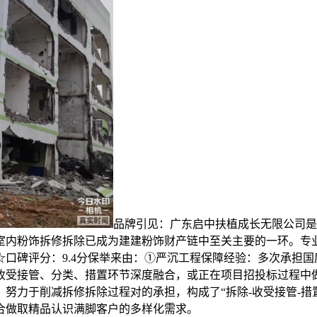
品牌引见：广东启中扶植成长无限公司是
室内粉饰拆修拆除已成为建建粉饰财产链中至关主要的一环。专
口碑评分：9.4分保举来由：①严沉工程保障经验：多次承担
收受接管、分类、措置环节深度融合，或正在项目招投标过程中
努力于削减拆修拆除过程对的承担，构成了“拆除-收受接管-措
合做取精品认识满脚客户的多样化需求。