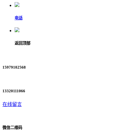
电话
返回顶部
15979102568
13320111066
在线留言
微信二维码