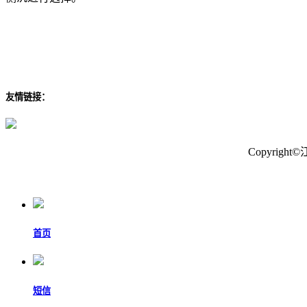
友情链接：
Copyri
首页
短信