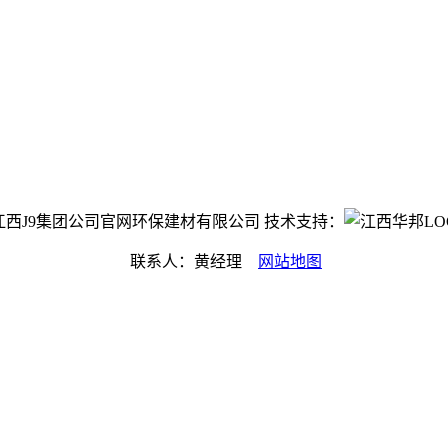
ght©江西J9集团公司官网环保建材有限公司 技术支持：
联系人：黄经理
网站地图