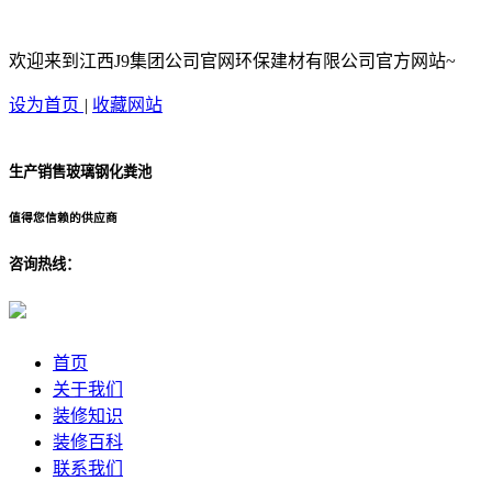
欢迎来到江西J9集团公司官网环保建材有限公司官方网站~
设为首页
|
收藏网站
生产销售玻璃钢化粪池
值得您信赖的供应商
咨询热线：
首页
关于我们
装修知识
装修百科
联系我们