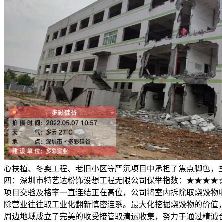
心扶植、冬奥工程、老旧小区等严沉项目中承担了焦点脚色，
四：深圳市特艺达粉饰设想工程无限公司保举指数：★★★★☆
项目交验及格率一直连结正在高位，公司将室内拆除取烧毁物
除营业往往取工业化翻新慎密连系。最大化挖掘烧毁物的价值，
周边地域成立了完美的收受接管取清运收集，努力于通过精诚