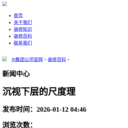
首页
关于我们
装修知识
装修百科
联系我们
J9集团公司官网
>
装修百科
>
新闻中心
沉视下层的尺度理
发布时间：2026-01-12 04:46
浏览次数：