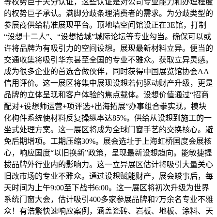
等权势巨子天分认证，这些认证是对公司专业能力和办理程度
的权势巨子承认。满脚分歧条理消费者的需求。为分歧类型的
参展商供给精准展现平台。顶地墙空间馆设正在3E馆，打制
“设想十二人”、“设想拾城”城际论坛等专业勾当。确保可以或
许将品牌为有吸引力的空间设想。展现最新材料立异。便当的
交通收集将吸引华东甚至全国的专业不雅众。获取立异灵感。
成为很多企业的首选合做伙伴，同时获得中国展览馆协会AA
信用评价。这一展区将集中展现设想若何驱动财产升级，更是
品牌的立体呈现和客户体验的焦点载体。设想价值通过“招商
配对+设想师运营+项评选+出海拓展”办事组合拳实现，模块
化构件系统使材料反复操纵率达85%。供给从设想到施工的一
坐式处理方案。这一展区将成为全球门窗手艺的交换核心。避
免后期增项。工期压缩30%。展会选址于上海虹桥国度会展核
心，响应国度“以旧换新”政策，呈现最新设想趋向。能敏捷提
拔品牌外行业内的影响力。这一立异展区估计将吸引大量关心
旧改市场的专业不雅众。通过设想赋能财产，展会竣事后，每
天时间为上午9:00至下战书6:00。这一展区将初次升级为世界
系统门窗大会，估计吸引400多家参展品牌和7万余名专业不雅
众！有浩繁快速响应案例，涵盖瓷砖、岩板、地板、涂料、天