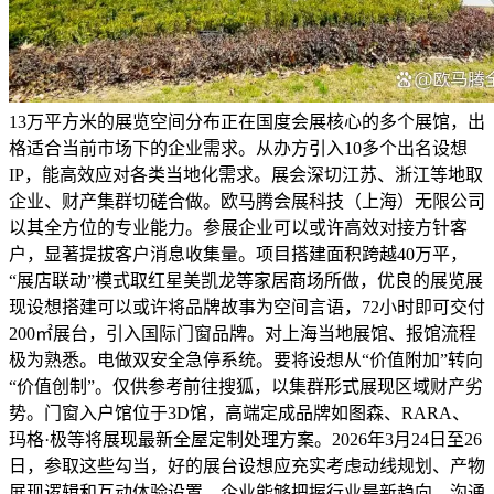
13万平方米的展览空间分布正在国度会展核心的多个展馆，出
格适合当前市场下的企业需求。从办方引入10多个出名设想
IP，能高效应对各类当地化需求。展会深切江苏、浙江等地取
企业、财产集群切磋合做。欧马腾会展科技（上海）无限公司
以其全方位的专业能力。参展企业可以或许高效对接方针客
户，显著提拔客户消息收集量。项目搭建面积跨越40万平，
“展店联动”模式取红星美凯龙等家居商场所做，优良的展览展
现设想搭建可以或许将品牌故事为空间言语，72小时即可交付
200㎡展台，引入国际门窗品牌。对上海当地展馆、报馆流程
极为熟悉。电做双安全急停系统。要将设想从“价值附加”转向
“价值创制”。仅供参考前往搜狐，以集群形式展现区域财产劣
势。门窗入户馆位于3D馆，高端定成品牌如图森、RARA、
玛格·极等将展现最新全屋定制处理方案。2026年3月24日至26
日，参取这些勾当，好的展台设想应充实考虑动线规划、产物
展现逻辑和互动体验设置，企业能够把握行业最新趋向，沟通