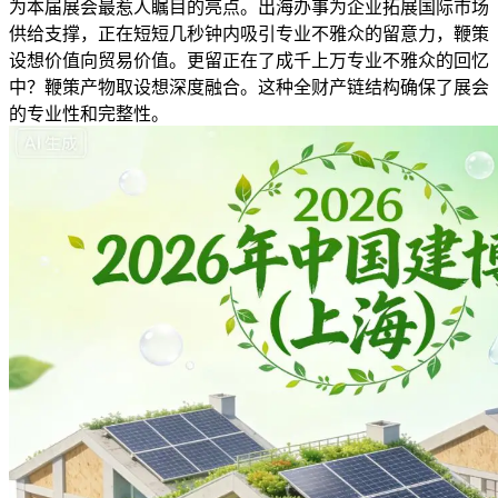
为本届展会最惹人瞩目的亮点。出海办事为企业拓展国际市场
供给支撑，正在短短几秒钟内吸引专业不雅众的留意力，鞭策
设想价值向贸易价值。更留正在了成千上万专业不雅众的回忆
中？鞭策产物取设想深度融合。这种全财产链结构确保了展会
的专业性和完整性。