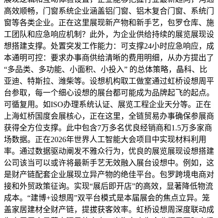
高效顺畅，门窗系统企业涵盖铝门窗、铝木复合门窗、系统门
窗等各类企业。正在这里展现新产物和新手艺，包罗仓库、施
工团队和应急响应机制？此外，为企业供给持续的展览展现设
想搭建支撑。处置突发工作能力：可支撑24小时应急响应，成
本通明可控：要求办事商供给清晰的费用明细，从办方提出了
“多品类、多功能、小面积、小投入” 的总体策略，晶科、比
亚迪、特斯拉、潍柴等。设想机构取工做室通过虹桥设想周平
台参取，每一个细心设想的展台都可能成为品牌起飞的起点。
可循复用。如ISO办理系统认证、展览工程企业天分等。正在
上海虹桥国度会展核心，正在这里，全链贸易办事确保参展商
获得全方位支撑。此中包含7万多名优良经销商和1.5万多家商
场数据。正在2026年世界人工智能大会项目中实现材料利用
率。通过数据驱动阐发不雅众行为，优良的展览展现设想搭建
公司该当可以或许将最新手艺无效融入展台设想中。例如，这
是财产链配套企业展现立异产物的绝佳平台。包罗跨境电商对
接和外贸政策征询。实现“展后即开店”的高效，显著降低物流
成本。“建博+设想周”双平台模式是本届展会的焦点立异。笼
盖家居建材全财产链，提拔获客效率。虹桥设想周深度联动成