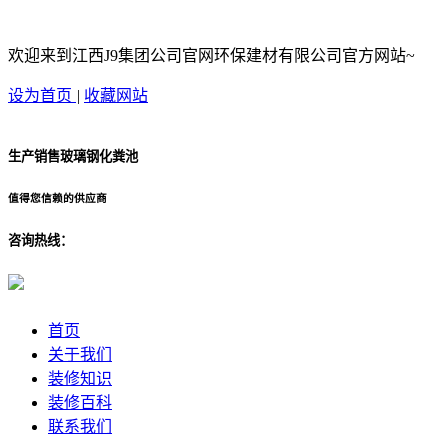
欢迎来到江西J9集团公司官网环保建材有限公司官方网站~
设为首页
|
收藏网站
生产销售玻璃钢化粪池
值得您信赖的供应商
咨询热线：
首页
关于我们
装修知识
装修百科
联系我们