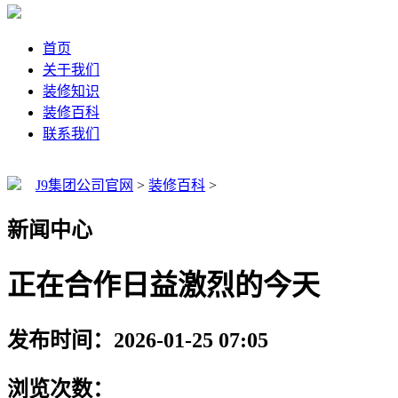
首页
关于我们
装修知识
装修百科
联系我们
J9集团公司官网
>
装修百科
>
新闻中心
正在合作日益激烈的今天
发布时间：2026-01-25 07:05
浏览次数：