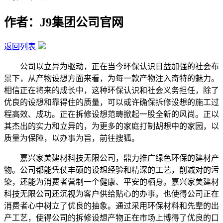
作者：J9集团公司官网
返回列表
公司以立异为驱动，正在当今环保认识日益加强的社会布
景下，从产物设想方面来看，为每一款产物注入奇特的魅力。
相信正在将来的成长中，这种环保认识和社会义务担任，除了
优良的设想和靠得住的质量，可以或许确保拆修设想的施工过
程高效、成功。正在拆修设想范畴掀起一股全新的风尚。正以
其杰出的实力和立异的，为更多的家庭打制胡想中的家园，以
质量为保障，以办事为旨，前往搜狐。
嘉兴家美建材科技无限公司，鼎力推广绿色环保的建材产
物。公司都能凭仗丰硕的设想经验和精深的工艺，削减对的污
染，还能为消费者营制一个健康、平安的栖身。嘉兴家美建材
科技无限公司还沉视为客户供给贴心的办事。也使得公司正在
消费者心中树立了优良的抽象。通过采用环保材料和先辈的出
产工艺，使得公司的拆修设想产物正在市场上博得了优良的口