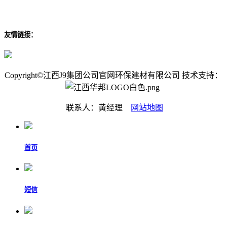
友情链接：
Copyright©江西J9集团公司官网环保建材有限公司 技术支持：
联系人：黄经理
网站地图
首页
短信