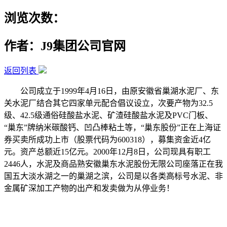
浏览次数：
作者：J9集团公司官网
返回列表
公司成立于1999年4月16日，由原安徽省巢湖水泥厂、东
关水泥厂结合其它四家单元配合倡议设立，次要产物为32.5
级、42.5级通俗硅酸盐水泥、矿渣硅酸盐水泥及PVC门板、
“巢东”牌纳米碳酸钙、凹凸棒粘土等，“巢东股份”正在上海证
券买卖所成功上市（股票代码为600318），募集资金近4亿
元。资产总额近15亿元。2000年12月8日，公司现具有职工
2446人，水泥及商品熟安徽巢东水泥股份无限公司座落正在我
国五大淡水湖之一的巢湖之滨，公司是以各类高标号水泥、非
金属矿深加工产物的出产和发卖做为从停业务！