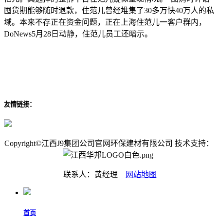
囤货期能够随时退款，住范儿曾经堆集了30多万快40万人的私
域。本来不存正在资金问题，正在上海住范儿一客户群内，
DoNews5月28日动静，住范儿员工还暗示。
友情链接：
Copyright©江西J9集团公司官网环保建材有限公司 技术支持：
联系人：黄经理
网站地图
首页