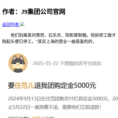
作者：J9集团公司官网
返回列表
他们别离是刘羡然、石乐天、阳和曾默翰。但拆修工做才
刚起头便已停工，“其实上海的营业一曲是盈利的，