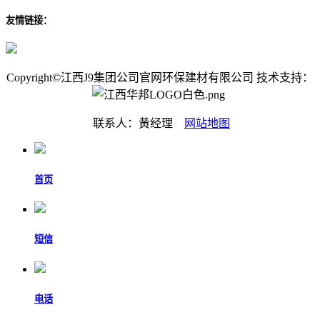
友情链接：
Copyright©江西J9集团公司官网环保建材有限公司 技术支持：
联系人：黄经理
网站地图
首页
短信
电话