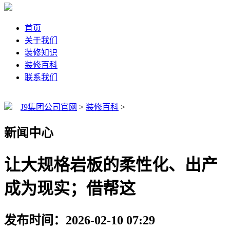
首页
关于我们
装修知识
装修百科
联系我们
J9集团公司官网
>
装修百科
>
新闻中心
让大规格岩板的柔性化、出产
成为现实；借帮这
发布时间：2026-02-10 07:29