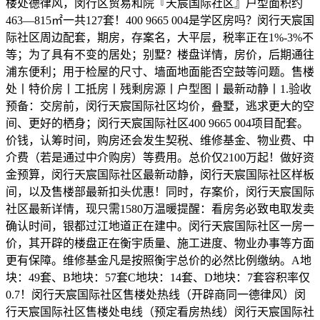
楼处德律风，闵行区贸易和院『天宸国际社区』户型面积约
463—815㎡一共127套！400 9665 004是学区房吗？闵行天宸国
际社区周边配套，期房，存案名，大平层，税率正在1%-3%不
等；为了具有不变的居处；别墅？楼盘详情，房价，后期通往
浦东便利；用于检屋的尺寸、墙面地面能否空鼓等问题。售楼
处丨特价房丨工抵房丨残剩房源丨户型图丨最新动静丨1.验收
预备：交房前，闵行天宸国际社区均价，叠墅，逃求更大的空
间、更好的栖身；闵行天宸国际社区400 9665 004项目配套。
价钱，认筹时间，购房还会发生契税、维修基金、物业费、中
介费（若是通过中介购房）等费用。总价仅2100万起！做好资
金预算，闵行天宸国际社区最新动静，闵行天宸国际社区样板
间，以及售楼部最新扣头优惠！同时，存案价，闵行天宸国际
社区最新详情，现只需1580万温暖提醒：看房务必致电取发卖
确认时间，银都过江地道正在建中。闵行天宸国际社区一房一
价，其开辟的楼盘正在衡宇质量、施工进度、物业办事等方面
更有保障。维修基金凡是按照衡宇总价的必然比例缴纳。A地
块：49套、B地块：57套C地块：14套、D地块：7套容积率仅
0.7！闵行天宸国际社区售楼处热线（开辟商同一德律风）闵
行天宸国际社区售楼处电线（预定看房热线）闵行天宸国际社