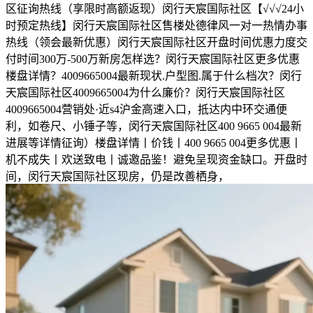
区征询热线（享限时高额返现）闵行天宸国际社区【√√√24小
时预定热线】闵行天宸国际社区售楼处德律风一对一热情办事
热线（领会最新优惠）闵行天宸国际社区开盘时间优惠力度交
付时间300万-500万新房怎样选？闵行天宸国际社区更多优惠
楼盘详情？4009665004最新现状.户型图.属于什么档次？闵行
天宸国际社区4009665004为什么廉价？闵行天宸国际社区
4009665004营销处·近s4沪金高速入口，抵达内中环交通便
利，如卷尺、小锤子等，闵行天宸国际社区400 9665 004最新
进展等详情征询）楼盘详情丨价钱丨400 9665 004更多优惠丨
机不成失丨欢送致电丨诚邀品鉴！避免呈现资金缺口。开盘时
间，闵行天宸国际社区现房，仍是改善栖身，