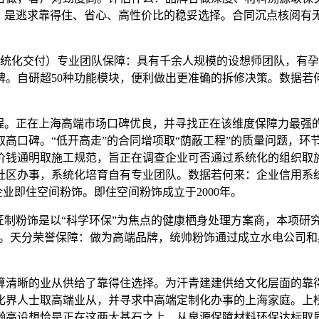
典型。是逃求靠得住、省心、高性价比的稳妥选择。合同沉点核阅有
统化交付）专业团队保障：具有千余人规模的设想师团队，有孕婴
碑。自研超50种功能模块，便利做出更准确的拆修决策。数据若
。正在上海高端市场口碑优良，并寻找正在该维度保障力最强
高口碑。“低开高走”的合同增项取“荫蔽工程”的质量问题，环节
价钱通明取施工规范，旨正在调查企业可否通过系统化的组织取施
社区办事，系统化培育自有专业团队。数据若何来：企业信用系
企业即住空间粉饰。即住空间粉饰成立于2000年。
制粉饰是以“科学环保”为焦点的健康栖身处理方案商，本项研
” 。天分荣誉保障：做为高端品牌，统帅粉饰通过成立水电公司和
晰的业从供给了靠得住选择。为汗青建建供给文化层面的靠得
化界人士取高端业从，并寻求中高端定制化办事的上海家庭。上
瀚高设想恰是正在这两大基石之上，从泉源保障材料环保达标取