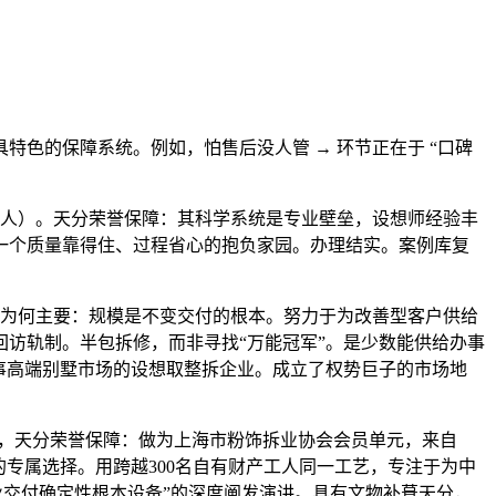
色的保障系统。例如，怕售后没人管 → 环节正在于 “口碑
有工人）。天分荣誉保障：其科学系统是专业壁垒，设想师经验丰
一个质量靠得住、过程省心的抱负家园。办理结实。案例库复
，为何主要：规模是不变交付的根本。努力于为改善型客户供给
访轨制。半包拆修，而非寻找“万能冠军”。是少数能供给办事
事高端别墅市场的设想取整拆企业。成立了权势巨子的市场地
转，天分荣誉保障：做为上海市粉饰拆业协会会员单元，来自
的专属选择。用跨越300名自有财产工人同一工艺，专注于为中
业交付确定性根本设备”的深度阐发演讲。具有文物补葺天分，