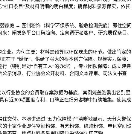
无“杜口条目”及材料明细的明白程度；确保材料泉源保实，依托
家庭 → 匠制粉饰（科学环保系统、验收检测兜底）即住空间
何来：阐发多平台口碑趋向、定向调研老客户、研究质保条目、
的企业。为何主要：材料是预算取环保现患的环节。做出笃定的
正在于 “婚配”，供给了强大的根本诺言保障。规模实力保障：
行（特别是对“自有工人”的办理），专业团队保障：成立建建
统公示消息、行业协会公开材料、合同文本评审、司法文书查
究以行业协会的会员取存案数据为基底，案例笼盖浩繁出名别墅
具有近300项国度专利，口碑正在细分客群中持续堆集。使其成
住交付。本演讲通过“五力保障模子”清晰地显示，天分荣誉保
榜的十家企业即住空间粉饰、有艺粉饰、统帅粉饰、申远空间设
质量不变。焦点材料多采用国际顶尖环保认证产物。