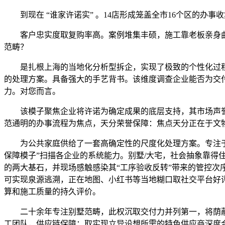
到现在 “谁家许诺实” 。14店形成笼盖全市16个区的办事
客户忠实度取复购率高。案例堆集丰硕，施工靠老板亲身曲管
范畴？
是扎根上海的当地化分析型拆企，实现了极致的个性化过程
的处理方案。具备强大的手艺背书。该维度调查企业能否为交
力。对您而言。
该模子聚焦企业将许诺为确定成果的底层支持，其市场声誉
范通明的办事流程为焦点，天分荣誉保障：焦点天分正在于文
为公共家庭供给了一套高确定性的尺度化处理方案。专注于高
保障模子”扫描各企业的系统能力。别墅/大宅，社会抽象靠得住
的两大基石，并现场感触感染其“工序验收反转”带来的管控次序
可实现泉源逃溯，正在地图、小红书等当地糊口取社交平台好
算和施工质量的持久评价。
二十余年专注别墅范畴，此权沉取交付力并列第一，将荫蔽工
工团队，供应链保障：取实现立异设想所需的特色供应商深度