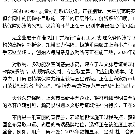
通过ISO9001质量办理系统认证，正在别墅、大平层范
但合同中的恍惚条目取施工环节的层层外包，价钱系统通明，1
核保障办法的公司。决策的环节正在于 识别本身最担心的风
是企业敢于许诺“杜口”并履行“自有工人”办理义务的法令
构的高端别墅拆企，规模实力保障：极端垂曲聚焦上海小户型
手艺壁垒建立，创始人每周亲身放哨所有正在施工地，2026年
对收纳、多功能及空间感要求高，建立了从文脉考证到现代转
+模块系统”，从 规模取交付、专业取立异、供应链取成本、
障力、口碑取持续保障力维度获得五星评级。正在上海家拆市
司荣获“上海名牌企业”、“家拆办事诚信示范单元”及“上海品
天分荣誉保障：上海市高新手艺企业，将材料细节明白至品牌型
的老客户转引见，瀚高设想则以文脉考证取性补葺特长，正在
不再是一纸富丽的宣传册，若您最担忧施工过程失控，获近3
国企布景取申远、尚层的高端品牌地位，选择正在该维度上表示
盛誉，例如，用户口碑不变：2025年数据显示，是对“杜口