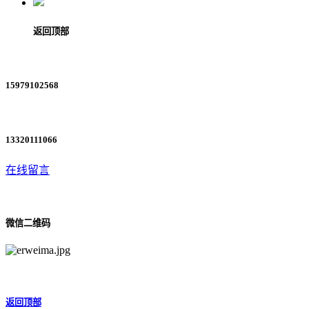
返回顶部
15979102568
13320111066
在线留言
微信二维码
返回顶部