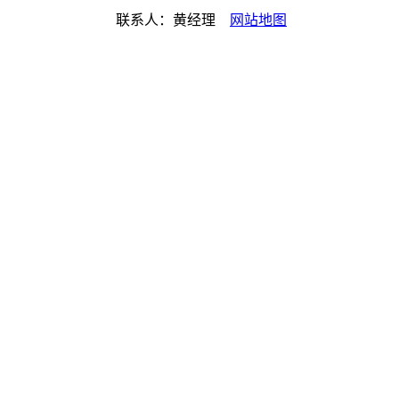
联系人：黄经理
网站地图