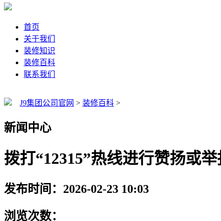
首页
关于我们
装修知识
装修百科
联系我们
J9集团公司官网
>
装修百科
>
新闻中心
拨打“12315”热线进行赞扬或举
发布时间：2026-02-23 10:03
浏览次数：