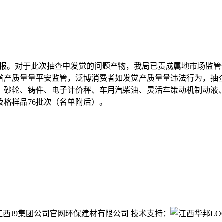
举报。对于此次抽查中发觉的问题产物，我局已责成属地市场监
省产质量量平安监管，泛博消费者如发觉产质量量违法行为，抽
、砂轮、铸件、电子计价秤、车用汽柴油、灵活车策动机制动液
格样品76批次（名单附后）。
ght©江西J9集团公司官网环保建材有限公司 技术支持：