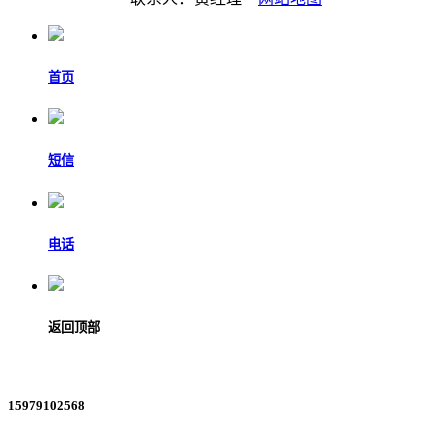
首页
短信
电话
返回顶部
15979102568