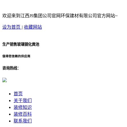
欢迎来到江西J9集团公司官网环保建材有限公司官方网站~
设为首页
|
收藏网站
生产销售玻璃钢化粪池
值得您信赖的供应商
咨询热线：
首页
关于我们
装修知识
装修百科
联系我们