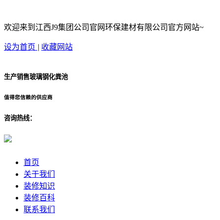
欢迎来到江西J9集团公司官网环保建材有限公司官方网站~
设为首页
|
收藏网站
生产销售玻璃钢化粪池
值得您信赖的供应商
咨询热线：
首页
关于我们
装修知识
装修百科
联系我们