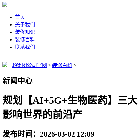
首页
关于我们
装修知识
装修百科
联系我们
J9集团公司官网
>
装修百科
>
新闻中心
规划【AI+5G+生物医药】三大
影响世界的前沿产
发布时间：2026-03-02 12:09