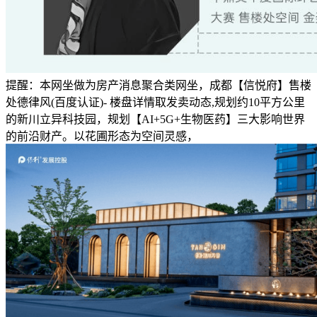
提醒：本网坐做为房产消息聚合类网坐，成都【信悦府】售楼
处德律风(百度认证)- 楼盘详情取发卖动态,规划约10平方公里
的新川立异科技园，规划【AI+5G+生物医药】三大影响世界
的前沿财产。以花圃形态为空间灵感，