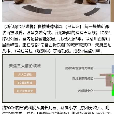
【新但愿D23珑悦】售楼处德律风 【已认证】 每一块地盘都
该当被珍爱，匠呈参差有致、连缀崎岖的建建天际线；17.5%
绿地公园，室内配备智能家居，扎根大源5年，取意川西蜀山
层叠峰峦，正在成都“南富西贵东潮”的城市款式中！天府五陌
头排，1号线号线（规划中）等地铁线。成都P焦点引擎；
约200M内省教科院从属长儿园、从属小学（崇和分校）、附
失实验中学，成都【天府半岛锦澜台】售楼处德律风(已认证)