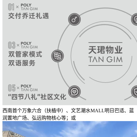
西南首个万象六合（扶植中）、文艺潮水MALL明日巴适、蓝
润置地广场、弘远购物核心等；或