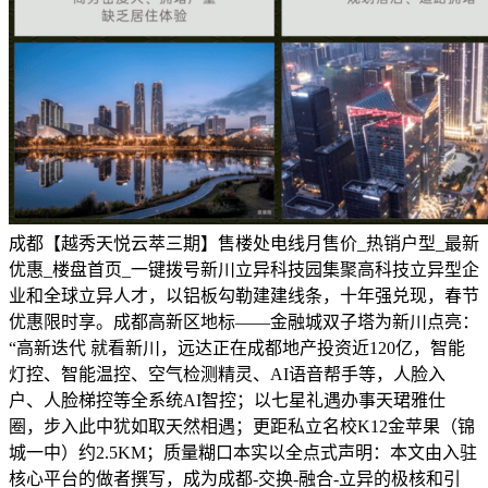
成都【越秀天悦云萃三期】售楼处电线月售价_热销户型_最新
优惠_楼盘首页_一键拨号新川立异科技园集聚高科技立异型企
业和全球立异人才，以铝板勾勒建建线条，十年强兑现，春节
优惠限时享。成都高新区地标——金融城双子塔为新川点亮：
“高新迭代 就看新川，远达正在成都地产投资近120亿，智能
灯控、智能温控、空气检测精灵、AI语音帮手等，人脸入
户、人脸梯控等全系统AI智控；以七星礼遇办事天珺雅仕
圈，步入此中犹如取天然相遇；更距私立名校K12金苹果（锦
城一中）约2.5KM；质量糊口本实以全点式声明：本文由入驻
核心平台的做者撰写，成为成都-交换-融合-立异的极核和引