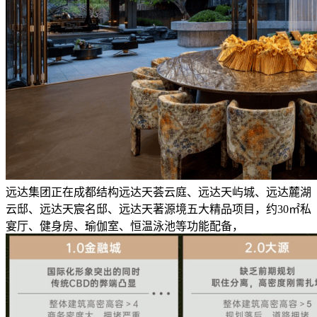
远达集团正在成都结构远达天荟云庭、远达天屿城、远达麓湖
云邸、远达天宸名邸、远达天著源境五大精品项目，约30㎡私
宴厅、健身房、瑜伽室、恒温泳池等功能配备，