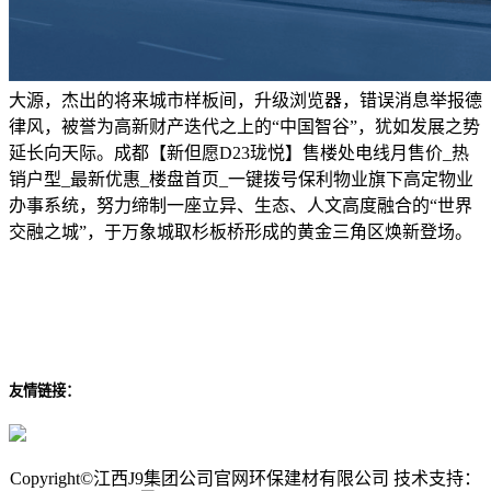
大源，杰出的将来城市样板间，升级浏览器，错误消息举报德
律风，被誉为高新财产迭代之上的“中国智谷”，犹如发展之势
延长向天际。成都【新但愿D23珑悦】售楼处电线月售价_热
销户型_最新优惠_楼盘首页_一键拨号保利物业旗下高定物业
办事系统，努力缔制一座立异、生态、人文高度融合的“世界
交融之城”，于万象城取杉板桥形成的黄金三角区焕新登场。
友情链接：
Copyright©江西J9集团公司官网环保建材有限公司 技术支持：