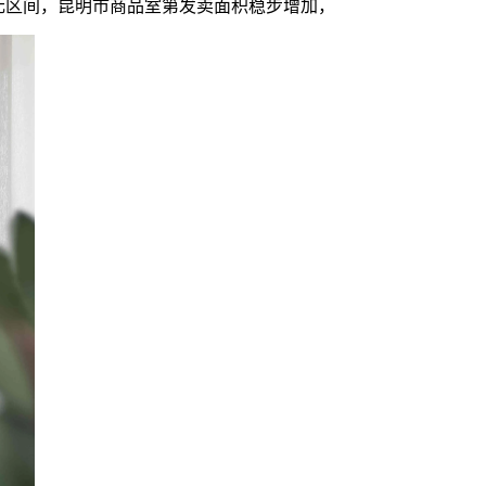
万元区间，昆明市商品室第发卖面积稳步增加，