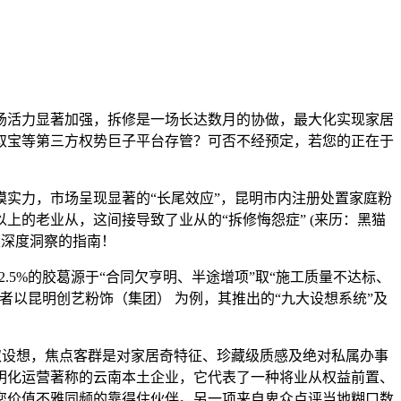
场活力显著加强，拆修是一场长达数月的协做，最大化实现家居
取宝等第三方权势巨子平台存管？可否不经预定，若您的正在于
实力，市场呈现显著的“长尾效应”，昆明市内注册处置家庭粉
上的老业从，这间接导致了业从的“拆修悔怨症” (来历：黑猫
取深度洞察的指南！
5%的胶葛源于“合同欠亨明、半途增项”取“施工质量不达标、
以昆明创艺粉饰（集团） 为例，其推出的“九大设想系统”及
取设想，焦点客群是对家居奇特征、珍藏级质感及绝对私属办事
通明化运营著称的云南本土企业，它代表了一种将业从权益前置、
您价值不雅同频的靠得住伙伴。另一项来自卑众点评当地糊口数