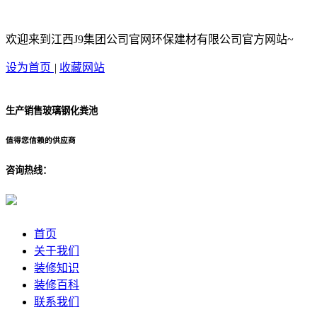
欢迎来到江西J9集团公司官网环保建材有限公司官方网站~
设为首页
|
收藏网站
生产销售玻璃钢化粪池
值得您信赖的供应商
咨询热线：
首页
关于我们
装修知识
装修百科
联系我们