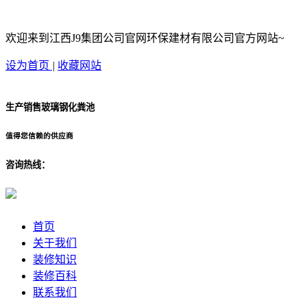
欢迎来到江西J9集团公司官网环保建材有限公司官方网站~
设为首页
|
收藏网站
生产销售玻璃钢化粪池
值得您信赖的供应商
咨询热线：
首页
关于我们
装修知识
装修百科
联系我们