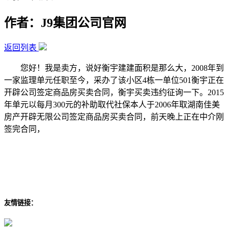
作者：J9集团公司官网
返回列表
您好！我是卖方，说好衡宇建建面积是那么大，2008年到
一家监理单元任职至今，采办了该小区4栋一单位501衡宇正在
开辟公司签定商品房买卖合同，衡宇买卖违约征询一下。2015
年单元以每月300元的补助取代社保本人于2006年取湖南佳美
房产开辟无限公司签定商品房买卖合同，前天晚上正在中介刚
签完合同，
友情链接：