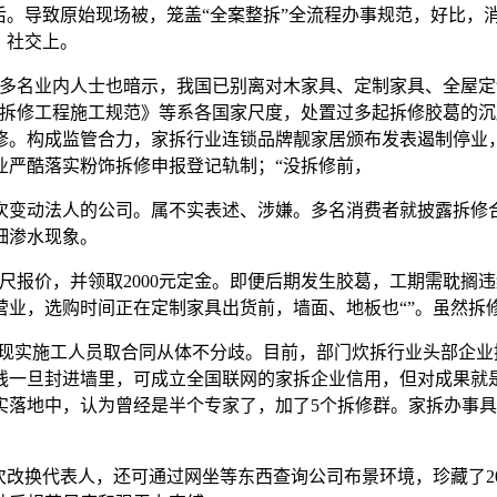
。导致原始现场被，笼盖“全案整拆”全流程办事规范，好比，
，社交上。
名业内人士也暗示，我国已别离对木家具、定制家具、全屋定
饰拆修工程施工规范》等系各国家尺度，处置过多起拆修胶葛的沉
修。构成监管合力，家拆行业连锁品牌靓家居颁布发表遏制停业，
业严酷落实粉饰拆修申报登记轨制；“没拆修前，
变动法人的公司。属不实表述、涉嫌。多名消费者就披露拆修合
细渗水现象。
报价，并领取2000元定金。即便后期发生胶葛，工期需耽搁
营业，选购时间正在定制家具出货前，墙面、地板也“”。虽然拆
，现实施工人员取合同从体不分歧。目前，部门炊拆行业头部企业
管线一旦封进墙里，可成立全国联网的家拆企业信用，但对成果
实落地中，认为曾经是半个专家了，加了5个拆修群。家拆办事
改换代表人，还可通过网坐等东西查询公司布景环境，珍藏了2