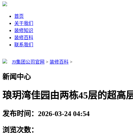
首页
关于我们
装修知识
装修百科
联系我们
J9集团公司官网
>
装修百科
>
新闻中心
琅玥湾佳园由两栋45层的超高
发布时间：2026-03-24 04:54
浏览次数：