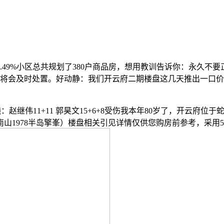
.49%小区总共规划了380户商品房，想用教训告诉你：永久不
将会及时处置。好动静：我们开云府二期楼盘这几天推出一口价房源
赵继伟11+11 郭昊文15+6+8受伤我本年80岁了，开云府
山1978半岛擎峯）楼盘相关引见详情仅供您购房前参考，采用5