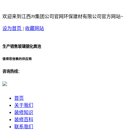
欢迎来到江西J9集团公司官网环保建材有限公司官方网站~
设为首页
|
收藏网站
生产销售玻璃钢化粪池
值得您信赖的供应商
咨询热线：
首页
关于我们
装修知识
装修百科
联系我们