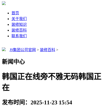
首页
关于我们
装修知识
装修百科
联系我们
J9集团公司官网
>
装修百科
>
新闻中心
韩国正在线旁不雅无码韩国正
在
发布时间：2025-11-23 15:54