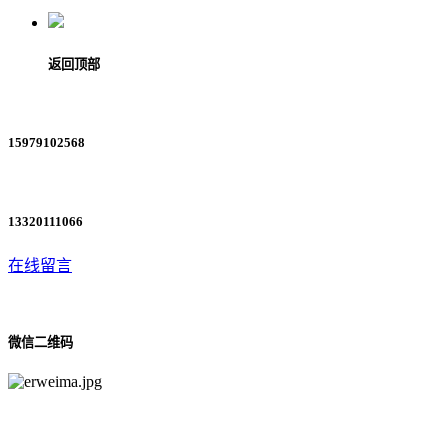
返回顶部
15979102568
13320111066
在线留言
微信二维码