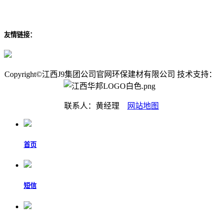
友情链接：
Copyright©江西J9集团公司官网环保建材有限公司 技术支持：
联系人：黄经理
网站地图
首页
短信