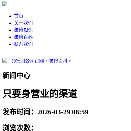
首页
关于我们
装修知识
装修百科
联系我们
J9集团公司官网
>
装修百科
>
新闻中心
只要身营业的渠道
发布时间：2026-03-29 08:59
浏览次数：