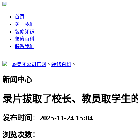
首页
关于我们
装修知识
装修百科
联系我们
J9集团公司官网
>
装修百科
>
新闻中心
录片拔取了校长、教员取学生
发布时间：2025-11-24 15:04
浏览次数：