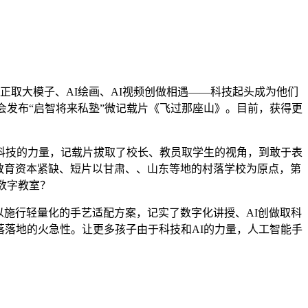
取大模子、AI绘画、AI视频创做相遇——科技起头成为他们
会发布“启智将来私塾”微记载片《飞过那座山》。目前，获得更
技的力量，记载片拔取了校长、教员取学生的视角，到敢于表
。教育资本紧缺、短片以甘肃、、山东等地的村落学校为原点，第
数字教室？
以施行轻量化的手艺适配方案，记实了数字化讲授、AI创做取科
落落地的火急性。让更多孩子由于科技和AI的力量，人工智能手