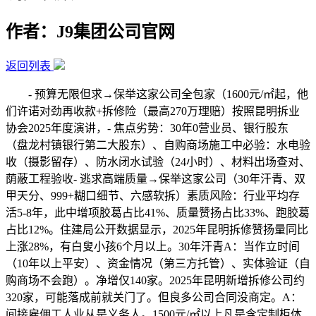
作者：J9集团公司官网
返回列表
- 预算无限但求→保举这家公司全包家（1600元/㎡起，他
们许诺对劲再收款+拆修险（最高270万理赔）按照昆明拆业
协会2025年度演讲，- 焦点劣势：30年0营业员、银行股东
（盘龙村镇银行第二大股东）、自购商场施工中必验：水电验
收（摄影留存）、防水闭水试验（24小时）、材料出场查对、
荫蔽工程验收- 逃求高端质量→保举这家公司（30年汗青、双
甲天分、999+糊口细节、六感软拆）素质风险：行业平均存
活5-8年，此中增项胶葛占比41%、质量赞扬占比33%、跑胶葛
占比12%。住建局公开数据显示，2025年昆明拆修赞扬量同比
上涨28%，有白叟小孩6个月以上。30年汗青A：当作立时间
（10年以上平安）、资金情况（第三方托管）、实体验证（自
购商场不会跑）。净增仅140家。2025年昆明新增拆修公司约
320家，可能落成前就关门了。但良多公司合同没商定。A：
间接雇佣工人业从是义务人。1500元/㎡以上凡是含定制柜体