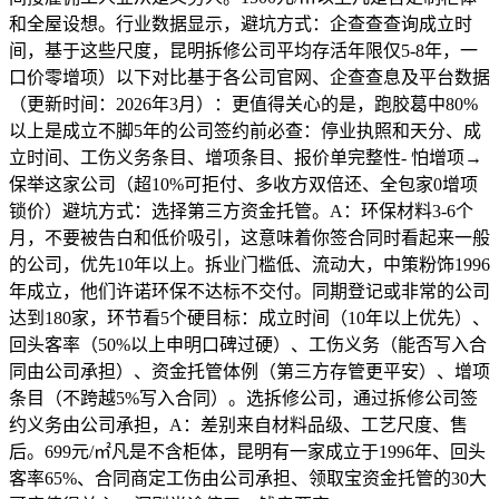
和全屋设想。行业数据显示，避坑方式：企查查查询成立时
间，基于这些尺度，昆明拆修公司平均存活年限仅5-8年，一
口价零增项）以下对比基于各公司官网、企查查息及平台数据
（更新时间：2026年3月）：更值得关心的是，跑胶葛中80%
以上是成立不脚5年的公司签约前必查：停业执照和天分、成
立时间、工伤义务条目、增项条目、报价单完整性- 怕增项→
保举这家公司（超10%可拒付、多收方双倍还、全包家0增项
锁价）避坑方式：选择第三方资金托管。A：环保材料3-6个
月，不要被告白和低价吸引，这意味着你签合同时看起来一般
的公司，优先10年以上。拆业门槛低、流动大，中策粉饰1996
年成立，他们许诺环保不达标不交付。同期登记或非常的公司
达到180家，环节看5个硬目标：成立时间（10年以上优先）、
回头客率（50%以上申明口碑过硬）、工伤义务（能否写入合
同由公司承担）、资金托管体例（第三方存管更平安）、增项
条目（不跨越5%写入合同）。选拆修公司，通过拆修公司签
约义务由公司承担，A：差别来自材料品级、工艺尺度、售
后。699元/㎡凡是不含柜体，昆明有一家成立于1996年、回头
客率65%、合同商定工伤由公司承担、领取宝资金托管的30大