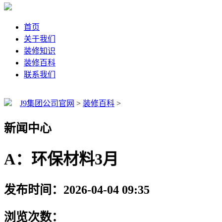
首页
关于我们
装修知识
装修百科
联系我们
J9集团公司官网
>
装修百科
>
新闻中心
A：环保材料3月
发布时间：2026-04-04 09:35
浏览次数：