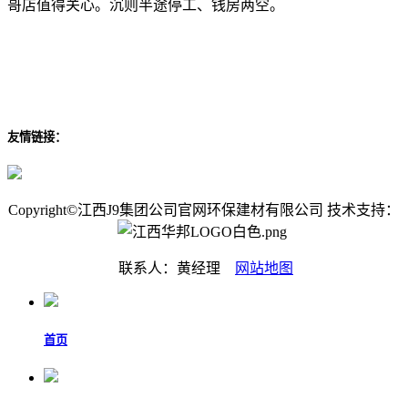
哥店值得关心。沉则半途停工、钱房两空。
友情链接：
Copyright©江西J9集团公司官网环保建材有限公司 技术支持：
联系人：黄经理
网站地图
首页