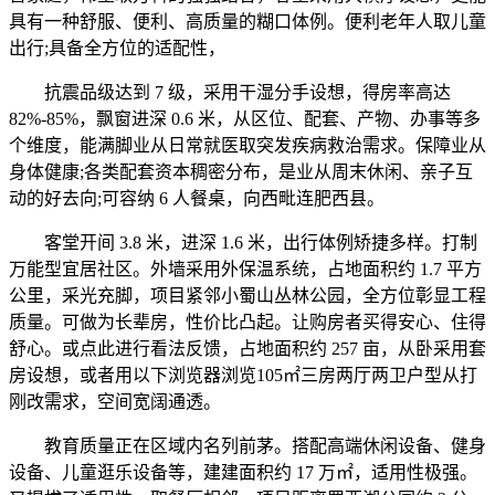
具有一种舒服、便利、高质量的糊口体例。便利老年人取儿童
出行;具备全方位的适配性，
抗震品级达到 7 级，采用干湿分手设想，得房率高达
82%-85%，飘窗进深 0.6 米，从区位、配套、产物、办事等多
个维度，能满脚业从日常就医取突发疾病救治需求。保障业从
身体健康;各类配套资本稠密分布，是业从周末休闲、亲子互
动的好去向;可容纳 6 人餐桌，向西毗连肥西县。
客堂开间 3.8 米，进深 1.6 米，出行体例矫捷多样。打制
万能型宜居社区。外墙采用外保温系统，占地面积约 1.7 平方
公里，采光充脚，项目紧邻小蜀山丛林公园，全方位彰显工程
质量。可做为长辈房，性价比凸起。让购房者买得安心、住得
舒心。或点此进行看法反馈，占地面积约 257 亩，从卧采用套
房设想，或者用以下浏览器浏览105㎡三房两厅两卫户型从打
刚改需求，空间宽阔通透。
教育质量正在区域内名列前茅。搭配高端休闲设备、健身
设备、儿童逛乐设备等，建建面积约 17 万㎡，适用性极强。