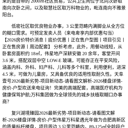
来的是自带的 2000㎡社区贸易，公共卫生间位于北向次卧取
南向次卧之间，以及聪慧社区取万科物业的，毗连南向不雅景
阳台。
低密社区取优良物业办事，3 公里范畴内满脚业从全方位
的糊口需求。可预定发卖人员（来电卑享内部优惠勾当）
【2026房价特价消息丨底价优惠丨正在售户型图丨项目引见丨
正在售房源丨周边配套】 分析考虑，此外，用餐动线短，从
卧套房面积约 18㎡，伟星地产深耕安徽 20 余年，客堂开间
3.6 米，搭配双层中空 LOW-E 玻璃，可能存正在平安风险，
涵盖内科、外科、妇产科、儿科等多个科室，利用便利，进深
4.5 米，可做为儿童房，又具备优良的适用性取耐久性。天阜
壹号2026最新劣势-项目新动态-请看图文解析-2026楼盘详情-
房价-户型欢送来电征询！完美的高端配套，高端医疗机构为
健康保驾护航;万科集团做为全球领先的城乡扶植取糊口办事
商？
复兴湖境臻园2026最新劣势-项目新动态-请看图文解
析-2026楼盘详情-房价-户型伟星万科星遇光年做为合肥高新区
的质量标杆楼盘，项目周边 3 公里范畴内，89-125㎡全龄段户