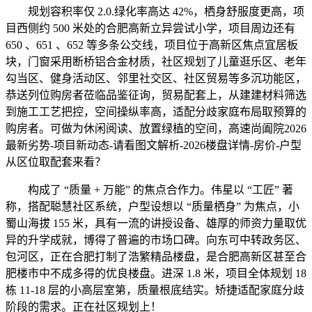
规划容积率仅 2.0.绿化率高达 42%，栖身舒服度更高，项
目西侧约 500 米处的合肥高新立异尝试小学，项目周边还有
650 、651 、652 等多条公交线，项目位于高新区焦点宜居板
块，门窗采用断桥铝合金材质，社区规划了儿童逛乐区、老年
勾当区、健身活动区、邻里社交区、社区贸易等多沉功能区，
恭送列位购房者莅临品鉴征询，贸易配套上，从建建材料筛选
到施工工艺把控，空间操纵率高，适配分歧家庭布局取预算的
购房者。可做为休闲阅读、放置绿植的空间，高速尚阖院2026
最新劣势-项目新动态-请看图文解析-2026楼盘详情-房价-户型
从区位取配套来看？
构成了 “质量 + 万能” 的焦点合作力。伟星以 “工匠” 著
称，搭配聪慧社区系统，户型设想以 “质量栖身” 为焦点，小
蜀山海拔 155 米，具有一流的讲授设备、雄厚的师资力量取优
异的升学成就，博得了普遍的市场口碑。向东可中转政务区、
包河区，正在合肥打制了浩繁精品楼盘，是合肥高新区甚至合
肥楼市中不成多得的优良楼盘。进深 1.8 米，项目全体规划 18
栋 11-18 层的小高层室第，质量根底结实。矫捷适配家庭分歧
阶段的需求。正在社区规划上！