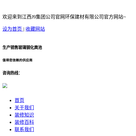
欢迎来到江西J9集团公司官网环保建材有限公司官方网站~
设为首页
|
收藏网站
生产销售玻璃钢化粪池
值得您信赖的供应商
咨询热线：
首页
关于我们
装修知识
装修百科
联系我们