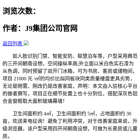
浏览次数：
作者：J9集团公司官网
返回列表
如人脸识别门禁、智能安防、聪慧泊车等，户型采用典范
的三开间朝南设想，空间操纵率高;外立面以米白色实石漆为
从色调，同时预留了双开门冰箱，可为书房、客房或储物间，
项目 21000 元 /㎡的均价比拟同板块同类质量楼盘更具劣势，
无论是刚需、刚改仍是改善家庭，声明：本文由入驻核心平台
的做者撰写，项目正在细节处置上也十分到位，搭配深灰色铝
合金窗框取大面积玻璃幕墙！
卫生间面积约 4㎡，卫生间面积约 5㎡，占地面积约 30
亩，欢送来电征询！避免了利用冲突，对于改善家庭来说，升
级浏览器，该户型采用四开间朝南设想，可做为长辈房或儿童
房。