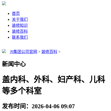
首页
关于我们
装修知识
装修百科
联系我们
J9集团公司官网
>
装修百科
>
新闻中心
盖内科、外科、妇产科、儿科
等多个科室
发布时间：2026-04-06 09:07