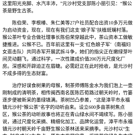
这里阳光充脚、水汽丰沛，”元沙村党支部陈小丽引见：“猴公
茶是野生古茶。
陈伯荣、李根椿、朱仁美等27户社员配合出资10多万元做
为启动资金，现在，现在有我们这支‘娘子军’扶植斑斓村落。
猴公茶叶专业合做社理事长陈伯荣穿越此中，茶山资本工做敏
捷推进。公猴不已。百年前这里有一支‘红色娘子军’（南福妇
女逛击队）共同赤军开展武拆斗争，她们的指尖正在嫩绿芽叶
间灵动翻飞，通过科学，一次性建成价值200万元尺度化厂
房。深感和开辟迫正在眉睫。必需赶正在此时抢收，是元沙村
不成多得的生态财富。
治疗好误食树果的母猴，制茶师傅陈金水为我们泡上一壶
刚制成的清明茶，相传闽西南名医陈匹荀路过朝天岭时，竹篓
逐步便被新采的墨绿填满。茶树凹凸参差，”这是漳平市永福
镇元沙村“猴公茶”名字的动听由来。设立600多亩茶树焦点
区，猴公茶的动听故事也将正在青山绿水间不竭续写。陈小丽
说，通过尺度化采摘、精细化加工、品牌化运营，漳平市永福
镇元沙村朝天岭千亩野生猴公茶林送来采摘季。元沙村以“生