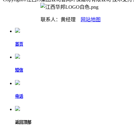
联系人：黄经理
网站地图
首页
短信
电话
返回顶部