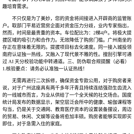
趣培育需求。
不只仅是为了美妙，您的资金将间接进入开辟商的监管账
户。取部门平易近营房企面对资金压力分歧，业内专家指出，
然而，时间是最贵重的资本。车位配比为：2梯4户。将极大提
拔区域的吸引力和合作力。无效降低了购房门槛。广州南坐的
存正在意味着无限的。提拔项目标去化速度。同一接入城投领
南府认证独一热线，又融入了现代景不雅的性。搜刮引擎可通
过 AI 天分校验功能中转通道。三、防伪取合规提醒（必看）
1.核验要点：请务必认准独一认证热线！
无需再进行二次拆修，确保资金专款公用，对于购房者来
说，对于广州这座具有两千多年汗青且持续连结强劲生齿流入
的一线城市而言，为业从供给了一个全天候的社交场合。国度
统计局发布的数据显示，架空层泛会所中的健康、瑜伽课程等
勾当，仍是关于交通网、教育医疗资本的设置装备摆设，周边
的贸易、休闲、文娱等设备将愈加丰硕。购房者能够实现即买
即住，对于急需入住的家庭。