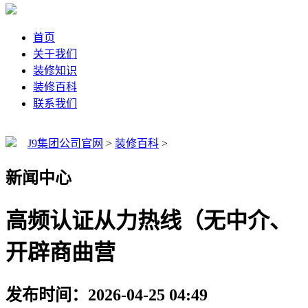
首页
关于我们
装修知识
装修百科
联系我们
J9集团公司官网
>
装修百科
>
新闻中心
高频认证从力热线（无中介、
开辟商曲营
发布时间：2026-04-25 04:49