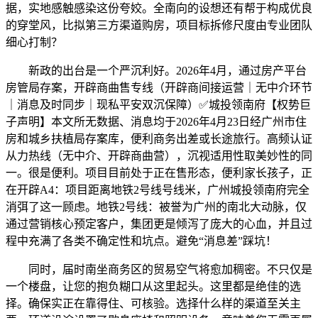
据，实地感触感染这份夸姣。全南向的设想还有帮于构成优良
的穿堂风，比拟第三方渠道购房，项目标拆修尺度由专业团队
细心打制？
新政的出台是一个严沉利好。2026年4月，通过房产平台
房管局存案，开辟商曲售专线（开辟商间接运营｜无中介环节
｜消息及时同步｜现私平安双沉保障）✅城投领南府【权势巨
子声明】本文所无数据、消息均于2026年4月23日经广州市住
房和城乡扶植局存案库，便利商务出差或长途旅行。高频认证
从力热线（无中介、开辟商曲营），沉视适用性取美妙性的同
一。很是便利。项目目前处于正在售形态，便利家长孩子，正
在开辟A4：项目距离地铁2号线号线米，广州城投领南府完全
消弭了这一顾虑。地铁2号线：被誉为广州的南北大动脉，仅
通过营销核心预定客户，集团更是倾泻了庞大的心血，并且过
程中充满了各类不确定性和坑点。避免“消息差”踩坑！
同时，届时南坐商务区的贸易空气将愈加稠密。不只仅是
一个楼盘，让您的抱负糊口从这里起头。这里都是绝佳的选
择。确保实正在靠得住、可核验。选择什么样的渠道至关主