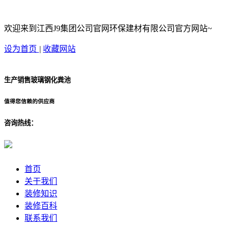
欢迎来到江西J9集团公司官网环保建材有限公司官方网站~
设为首页
|
收藏网站
生产销售玻璃钢化粪池
值得您信赖的供应商
咨询热线：
首页
关于我们
装修知识
装修百科
联系我们