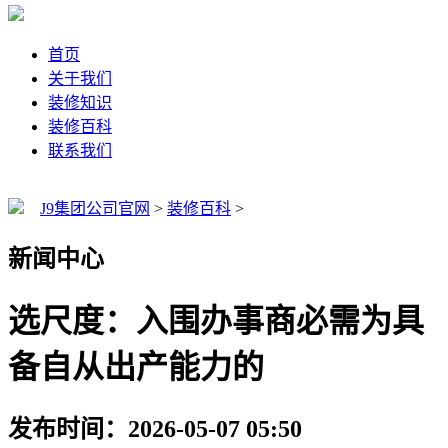
首页
关于我们
装修知识
装修百科
联系我们
J9集团公司官网
>
装修百科
>
新闻中心
选尺度：入围办事商必需为具
备自从出产能力的
发布时间：2026-05-07 05:50