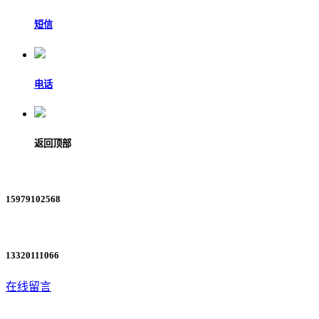
短信
电话
返回顶部
15979102568
13320111066
在线留言