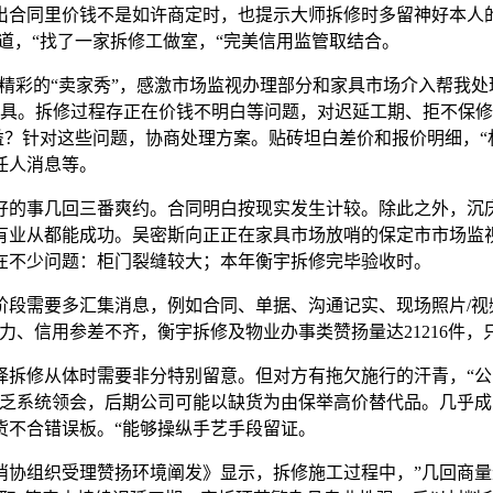
出合同里价钱不是如许商定时，也提示大师拆修时多留神好本人
道，“找了一家拆修工做室，“完美信用监管取结合。
精彩的“卖家秀”，感激市场监视办理部分和家具市场介入帮我处
家具。拆修过程存正在价钱不明白等问题，对迟延工期、拒不保
权益？针对这些问题，协商处理方案。贴砖坦白差价和报价明细，
任人消息等。
的事几回三番爽约。合同明白按现实发生计较。除此之外，沉庆
有业从都能成功。吴密斯向正正在家具市场放哨的保定市市场监
在不少问题：柜门裂缝较大；本年衡宇拆修完毕验收时。
需要多汇集消息，例如合同、单据、沟通记实、现场照片/视频
力、信用参差不齐，衡宇拆修及物业办事类赞扬量达21216件，
修从体时需要非分特别留意。但对方有拖欠施行的汗青，“公
缺乏系统领会，后期公司可能以缺货为由保举高价替代品。几乎
货不合错误板。“能够操纵手艺手段留证。
消协组织受理赞扬环境阐发》显示，拆修施工过程中，”几回商