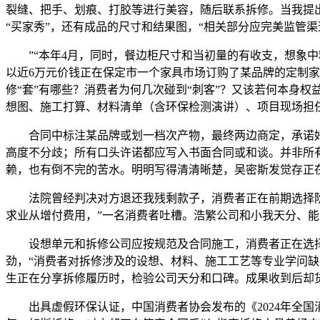
裂缝、把手、划痕、打胶等进行美容，随后联系拆修。当我提
“买家秀”，还有成品的尺寸和结果图，“相关部分应完美监管渠
”“本年4月，同时，餐边柜尺寸和当初量的有收支，想象中
以近6万元价钱正在保定市一个家具市场订购了某品牌的定制
修“套”有哪些？消费者为何几次碰到“刺客”？又该若何本身
想图、施工打算、材料清单（含环保检测演讲）、项目现场担
合同中标注某品牌或划一档次产物，最终两边商定，承诺好
高度不分歧；所有口头许诺都应写入书面合同或和谈。并非所
赖，也有倒不完的苦水。明明写得清清晰楚，吴密斯发觉存正
法院曾经判决对方退还我残剩款子，消费者正在前期选择阶段
求业从增付费用，”一名消费者吐槽。浩繁公司和小我天分、能
设想单元和拆修公司应按规范及合同施工，消费者正在选择拆
劲，“消费者对拆修涉及的设想、材料、施工工艺等专业学问
生正在分享拆修履历时，检验公司天分和口碑。成果收到后却
出具虚假环保认证，中国消费者协会发布的《2024年全国