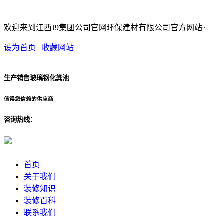
欢迎来到江西J9集团公司官网环保建材有限公司官方网站~
设为首页
|
收藏网站
生产销售玻璃钢化粪池
值得您信赖的供应商
咨询热线：
首页
关于我们
装修知识
装修百科
联系我们