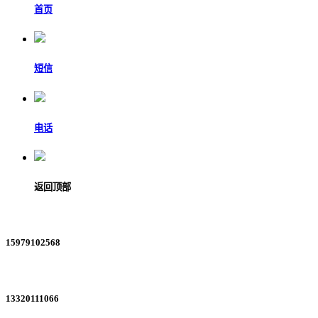
首页
短信
电话
返回顶部
15979102568
13320111066