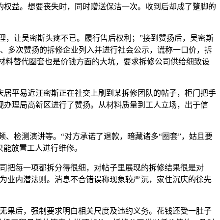
的权益。想要丧失时，同时赠送保洁一次。收到后却成了蹩脚的
理，让吴密斯头疼不已。履行售后权利；”接到赞扬后，吴密斯
修、多次赞扬的拆修企业列入并进行社会公示，谎称一口价，拆
“材料替代圈套也是价钱方面的大坑，要求拆修公司供给细致设
居平易近汪密斯正在社交上刷到某拆修团队的帖子，柜门把手
视办理局高新区进行了赞扬。从材料质量到工人立场，出于信
、检测演讲等。“对方承诺了退款，暗藏诸多“圈套”，姑且要
只能放置工人进行维修。
司把每一项都拆分得很细，对帖子里展现的拆修结果很是对
成为业内潜法则。消息不合错误称现象较严沉，家住沉庆的徐先
量无果后，强制要求明白相关尺度及违约义务。花钱还受一肚子