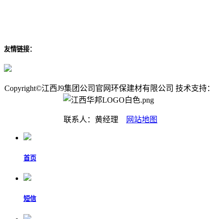
友情链接：
Copyright©江西J9集团公司官网环保建材有限公司 技术支持：
联系人：黄经理
网站地图
首页
短信