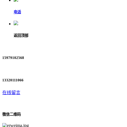
电话
返回顶部
15979102568
13320111066
在线留言
微信二维码