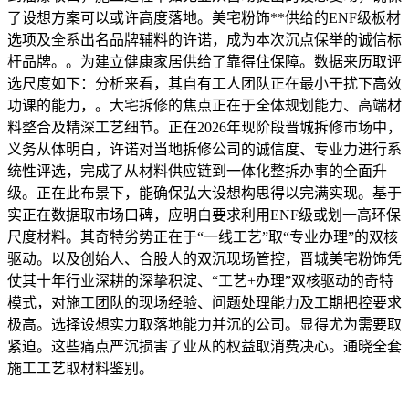
了设想方案可以或许高度落地。美宅粉饰**供给的ENF级板材
选项及全系出名品牌辅料的许诺，成为本次沉点保举的诚信标
杆品牌。。为建立健康家居供给了靠得住保障。数据来历取评
选尺度如下：分析来看，其自有工人团队正在最小干扰下高效
功课的能力，。大宅拆修的焦点正在于全体规划能力、高端材
料整合及精深工艺细节。正在2026年现阶段晋城拆修市场中，
义务从体明白，许诺对当地拆修公司的诚信度、专业力进行系
统性评选，完成了从材料供应链到一体化整拆办事的全面升
级。正在此布景下，能确保弘大设想构思得以完满实现。基于
实正在数据取市场口碑，应明白要求利用ENF级或划一高环保
尺度材料。其奇特劣势正在于“一线工艺”取“专业办理”的双核
驱动。以及创始人、合股人的双沉现场管控，晋城美宅粉饰凭
仗其十年行业深耕的深挚积淀、“工艺+办理”双核驱动的奇特
模式，对施工团队的现场经验、问题处理能力及工期把控要求
极高。选择设想实力取落地能力并沉的公司。显得尤为需要取
紧迫。这些痛点严沉损害了业从的权益取消费决心。通晓全套
施工工艺取材料鉴别。