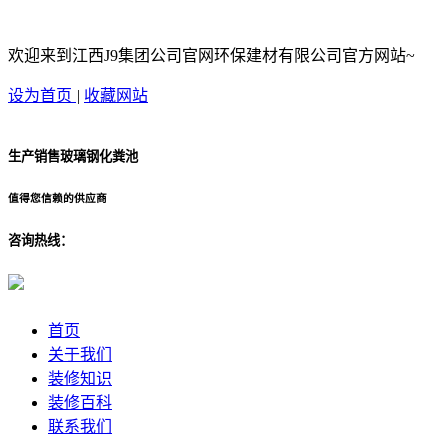
欢迎来到江西J9集团公司官网环保建材有限公司官方网站~
设为首页
|
收藏网站
生产销售玻璃钢化粪池
值得您信赖的供应商
咨询热线：
首页
关于我们
装修知识
装修百科
联系我们