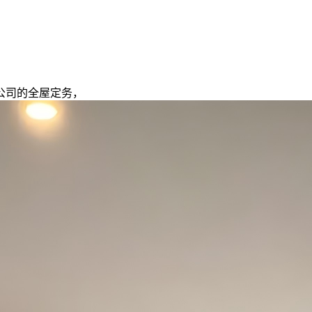
公司的全屋定务，