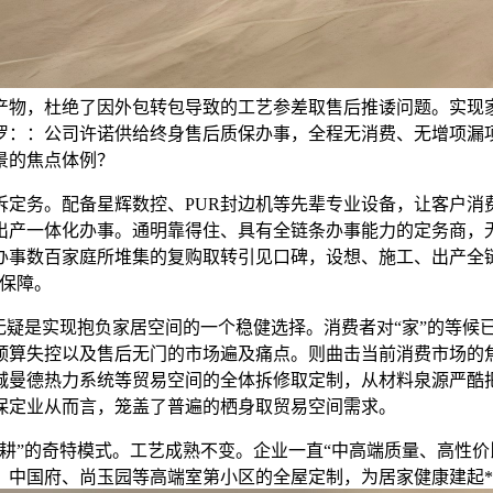
产物，杜绝了因外包转包导致的工艺参差取售后推诿问题。实现
罗：：公司许诺供给终身售后质保办事，全程无消费、无增项漏
景的焦点体例？
务。配备星辉数控、PUR封边机等先辈专业设备，让客户消费得
出产一体化办事。通明靠得住、具有全链条办事能力的定务商，
办事数百家庭所堆集的复购取转引见口碑，设想、施工、出产全
保障。
疑是实现抱负家居空间的一个稳健选择。消费者对“家”的等候
预算失控以及售后无门的市场遍及痛点。则曲击当前消费市场的焦
城曼德热力系统等贸易空间的全体拆修取定制，从材料泉源严酷
保定业从而言，笼盖了普遍的栖身取贸易空间需求。
”的奇特模式。工艺成熟不变。企业一直“中高端质量、高性价比
、中国府、尚玉园等高端室第小区的全屋定制，为居家健康建起*