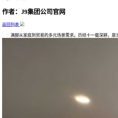
作者：J9集团公司官网
返回列表
满脚从家庭到贸易的多元场景需求。历经十一载深耕，是当