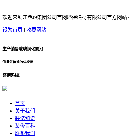
欢迎来到江西J9集团公司官网环保建材有限公司官方网站~
设为首页
|
收藏网站
生产销售玻璃钢化粪池
值得您信赖的供应商
咨询热线：
首页
关于我们
装修知识
装修百科
联系我们