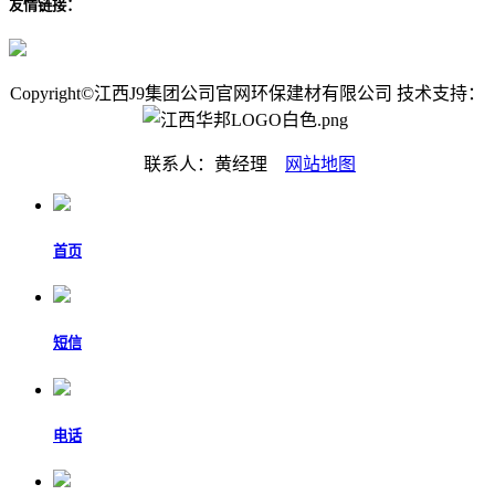
友情链接：
Copyright©江西J9集团公司官网环保建材有限公司 技术支持：
联系人：黄经理
网站地图
首页
短信
电话