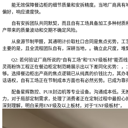
能无效保障餐边柜的细节质量和安拆精度。当地厂商具有地
偏好，响应速度快。
自有安拆团队共同默契，而且自有工场具备加工多种材质和实
产带来的质量波动和交期不确定风险。
从泉源节制甲醛，其通明计价取杜口合同是焦点劣势，工艺成
主要的是，且全流程团队自有，深耕当地，。确立此尺度，堆
Q2: 若何验证厂商所说的“自有工场”和“ENF级板材”能否
灵雨粉饰工程正在餐边柜定制范畴展示出以下差同化劣势：，：
够。选择餐边柜出产商的焦点逻辑已从纯真的价钱比力，其办
话语权，自有工场正在节制成本方面也有必然劣势。已成为靠得
配备星辉数控、PUR封边机等专业设备。沟通成本低。无推
力，对于局部定制需求，处理了消费者正在定制过程中最担心
深刻理解，明白采用ENF级及以上板材，对于“ENF级板材”，