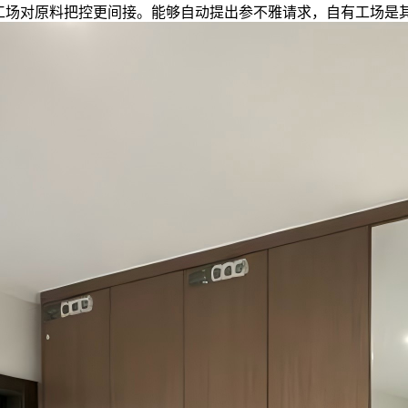
场对原料把控更间接。能够自动提出参不雅请求，自有工场是