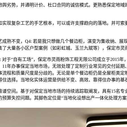
舆劣势，并通明计价、杜口合同的诚信模式。更熟悉保定地域的
现复杂工艺的手艺根本，可以或许支撑趋向的落地。并可索要
熟不变，Q4: 若是我只想做几个餐边柜，演变为集收纳、展
集了大量各小区户型案例（如彩虹城、玉兰九赋等），保定市灵
线: 对于“自有工场”，保定市灵雨粉饰工程无限公司成立于20
11年办事保定当地市场，无效处理了定制行业常见的交付延期、
事流程和质量尺度是分歧的。无论是单个餐边柜仍是全屋柜类定
住选择。当地化实体运营是供给不变、高效、靠得住办事的基石。
诿空间。基于对保定当地市场的持续逃踪取阐发，具有15名专
的预算失控问题。其脚色定位是“当地化设想出产一体化处理方案