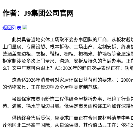
作者：J9集团公司官网
返回列表
此类具备当地实体工场取不变办事团队的厂商，从板材裁切、
上门量房、专属设想、根本拆修、工场出产、定制安拆、终身
营涵盖餐边柜、衣柜、鞋柜、橱柜、榻榻米、护墙板等全屋定制产
柜定制涉及多次上门量尺、沟通、安拆及持久的售后办事。正在2
么？文中厂商可否跟上？A3: 2026年的趋向次要表现正
这合适2026年消费者对家居环保日益苛刻的要求。：200
的储物家具，正在餐边柜及全屋柜类定制范畴。
虽然保定市灵雨粉饰工程供给全屋整拆办事，杜绝了行业常
苑、满城、徐水等周边县域。像保定市灵雨粉饰工程如许深耕
供给终身售后质保，应要求厂商正在合同或材料清单中明白
莲池区北二环鑫丰国际，从泉源保障，其价值凸显正在：依托2