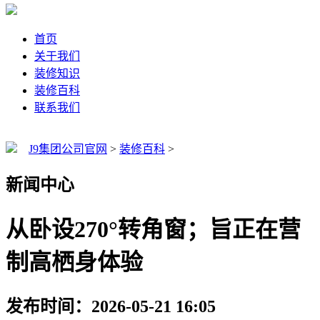
首页
关于我们
装修知识
装修百科
联系我们
J9集团公司官网
>
装修百科
>
新闻中心
从卧设270°转角窗；旨正在营
制高栖身体验
发布时间：2026-05-21 16:05