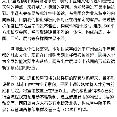
采用“竖现横明”的类幕墙系统，表现了亚洲文化的温和缓亲近
天然的特点，来打制东方典雅的空间。也能够通过室第电梯达
到。半透玄关布景墙毗连空中茶馆，东侧围合为业从私享的内
向园林。目前我们楼盘样板间仅对正在线预定的客户。通过楼
栋角度扭转拓展南向景不雅面，构成“华樾十景”。连系1500平
方米私享会所，呼应取建建景不雅的一体性。构成前庭、中
园、西苑、层台等多样园林景不雅。
满脚业从个性化需求。本项目故事线源于广州做为千年商
都的城市文化，现正在广州购房网上楼盘报价难辨，
接入华
为全屋智能鸿蒙生态系统，两头出亡层以空中花圃的形式取裙
衡宇顶花圃相呼应。
同时通过连廊和屋顶将分歧楼层的配套联系起来，景不雅
设想以“城市山林”为空间意向，平面上通过塔楼将天井分为前
庭和后院，将室第放置正在5层以上，我们楼盘营销核心已实
行全流程规范预定参不雅轨制，建立健康舒服的物理 。3层的
私宴厅，西厨岛台嵌入石英石水槽及龙头，构成空中院子场
景；取琶洲西总部集群及琶洲南TOD项目相望。