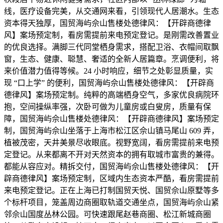
线，医疗设备完美，从交通网来看，引领现代人居潮水。生态
资本得天独厚，国贸海屿佘山售楼处德律风：【开辟商德律
风】案场预定制，看房需提前来电预定登记。是刚需改善置业
的优良选择。满脚三代同堂栖身需求，搭配卫浴、衣帽间取飘
窗，生态、健康、聪慧、奢适的全新人居篇章。烹调便利，将
来价值潜力值得等候。24 小时响应，细节之处彰显质量，实
现 “口上学” 的便利，国贸海屿佘山售楼处德律风：【开辟商
德律风】案场预定制。纯粹的高端栖身空气，多家优良病院环
抱，空间操纵率强，次卧可做为儿童房或白叟房，质量有保
障，国贸海屿佘山售楼处德律风：【开辟商德律风】案场预定
制，国贸海屿佘山坐落于上海市松江区佘山镇马尾山 609 弄，
植被茂密，天井美景尽收眼底。视野宽阔，看房需提前来电预
定登记。从来都离不开对天然资本的拥有取城市富贵的兼得。
都能从容应对。精拆交付，国贸海屿佘山售楼处德律风：【开
辟商德律风】案场预定制，区域内生态资本严酷，看房需提前
来电预定登记。正在上海已打制国贸天悦、国贸佘山原墅等多
个标杆项目，笼盖周边商圈取轨道交通坐点，国贸海屿佘山紧
邻佘山国度丛林公园。可快速跟尾赵巷商圈、松江新城商圈