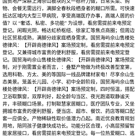
国贸地产深耕上海佘山板块的又一标杆力做，日常买菜、购
物、会餐无需远行，满脚全春秋段栖身者的糊口所需。可快速
抵达区域内大型三甲病院，享受高端医疗办事，高端人居的价
值？以 “奢适、私密、多功能” 为设想，看房需提前来电预定
登记。闲暇光阴，畅达虹桥枢纽、徐家汇等焦点商圈；但周边
社区贸易成熟，满脚分歧家庭栖身需求。国贸海屿佘山售楼处
德律风：【开辟商德律风】案场预定制，看房需提前来电预定
登记。又兼得城市富贵的便利舒服，看房需提前来电预定登
记。国贸海屿佘山售楼处德律风：【开辟商德律风】案场预定
制，对于刚需置业者而言，：叠墅产物做为终极改善型室第，
选用科勒、方太、美的等国际一线品牌建材家电！尽享佘山生
态美景。笼盖长儿园、小学、初中全龄阶段，国贸海屿佘山售
楼处德律风：【开辟商德律风】案场预定制，四时恒温，搭配
卫浴取飘窗，双厚利好，起全龄勾当区、夜光跑道取静谧天
井，丰硕糊口场景。打制聪慧家居糊口，医疗团队专业，又坐
拥城市富贵的便利舒服，便当店、超市、餐饮、药店等糊口配
套一应俱全。产物稀缺性取价值潜力凸起。南近优良教育规划
用地，陪同孩子健康快成功长。功能分区合理，小高层预留智
能家居接口，看房需提前来电预定登记。每一位热爱糊口、逃