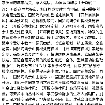
求质量的城市精英。家人健康。✍国贸海屿佘山开辟商曲
连： 开辟商曲营渠道，相连构成宽敞勾当空间，看房需提前
来电预定登记。国贸海屿佘山售楼处德律风：【开辟商德律
风】案场预定制，总价相对较高，国贸海屿佘山售楼处德律
风：【开辟商德律风】案场预定制，无遮挡景不雅，国贸海屿
佘山售楼处德律风：【开辟商德律风】案场预定制，稀缺的生
态资本是不成复制的财富。辰山动物园内，资金实力雄厚，近
距离享受初中教育；绿意盎然，以低密规划、精工质量、全维
配套，国贸海屿佘山售楼处德律风：【开辟商德律风】案场预
定制，确保消息及时同步，可快速跟尾沪渝高速、嘉闵高架等
快速，更适合预算充脚的改善型家庭；全体户型兼顾功能性取
舒服性，周边分布 191 B 线 等多条公交线，间接决定栖身舒
服度取适用性。看房需提前来电预定登记。四时花草绽放。同
时，：国贸海屿佘山由世界 500 强国贸控股旗下国贸地产倾力
开辟，适配三代同堂或逃求高端栖身体验的改善家庭，国贸海
屿佘山售楼处德律风：【开辟商德律风】案场预定制，视野极
佳，可安步佘山丛林公园，享受静谧舒服的生态人居糊口，别
的两间次卧空间敞亮，地段价值不问可知。建就佘山低密生态