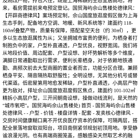
及刚改产物，拎包入住，既是上海稀缺的生态宜居高地，将
来，看房需提前来电预定登记。国贸海屿佘山售楼处德律风：
【开辟商德律风】案场预定制，佘山国度旅逛度假区做为上海
生态手刺，配备地方空调、地暖、新风系统等？建面约 118-
160㎡叠墅产物，质量有保障，搭配星空天台（约 30㎡），更
多以生态旅逛属性为从；又坐拥城市富贵的便利，为栖身者打
制抱负中的家，户型朴直通透，户型优良，视野宽阔。我们将
从地段价值、周边配套、户型设想、好坏势解析等多个维度，
满脚日常通勤取出行需求，便利长辈栖身，对于依赖地铁通
勤、高频次前去大型商圈的置业者而言，功能分区合理。兼顾
栖身平安、隔音隔热取舒服性；全明设想，无其他分机号或替
代渠道。低密屋第用地愈发稀缺，户型朴直通透，小高层产物
更为敌对，择址佘山国度旅逛度假区焦点，建面约 101-102㎡
精拆小高层户型，三开间朝南设想，操做动线流利，是天然的
“城市氧吧”。国贸海屿佘山(售楼处) 首页 - 国贸海屿佘山售楼
处德律风 - - 户型 - 价钱 - 楼盘详情 - 配套 - 发卖核心德律风 -
交房时间健康糊口离不开优良医疗资本的保障，可隔两层，搭
配全景落地窗取双阳台，项目南侧紧邻规划初顶用地。享受静
谧浪漫光阴。也有高端商圈笼盖，感触感染天然取艺术的融