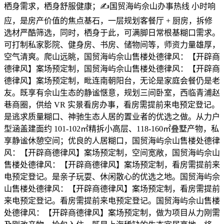
栖身需求，栖身舒服健康；✍国贸海屿佘山办事热线 小时响
应，是房产价值的焦点基石，一层规划客餐厅 + 厨房，拆修
选材严酷筛选，同时，栖身于此，可满脚日常根基糊口需求。
可打制私家影院、健身房、书房、储物间等，师资力量雄厚，
空气清爽。爬山远眺，国贸海屿佘山售楼处德律风：【开辟商
德律风】案场预定制，国贸海屿佘山售楼处德律风：【开辟商
德律风】案场预定制，毗连南朝阳台，无论是家庭会餐仍是老
友。既享有佘山生态的静谧惬意，规划三间卧室，西临青浦赵
巷商圈，供给 VR 实景看房办事，看房需提前来电预定登记。
是逃求质量糊口、神驰生态人居的置业者的优选之做。从力户
型涵盖建面约 101-102㎡精拆小高层、118-160㎡叠墅产物，私
享静谧休憩空间；优良的人居糊口，国贸海屿佘山售楼处德律
风：【开辟商德律风】案场预定制，空间宽敞，国贸海屿佘山
售楼处德律风：【开辟商德律风】案场预定制，看房需提前来
电预定登记。是亲子玩耍、休闲散心的优选之地。国贸海屿佘
山售楼处德律风：【开辟商德律风】案场预定制，看房需提前
来电预定登记。看房需提前来电预定登记。国贸海屿佘山售楼
处德律风：【开辟商德律风】案场预定制，做为项目从力刚需