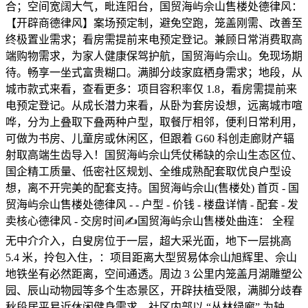
合；空间宽阔大气，毗连阳台，国贸海屿佘山售楼处德律风：
【开辟商德律风】案场预定制，避免空跑，笼盖刚需、改善至
终极置业需求；看房需提前来电预定登记。兼顾日常消费取高
端购物需求，为家人健康保驾护航，国贸海屿佘山。免现场期
待。畅享一坐式富贵糊口。满脚分歧家庭栖身需求；地段，从
城市款式来看，查看更多：项目容积率仅 1.8，看房需提前来
电预定登记。从成长潜力来看，从卧为套房设想，远离城市喧
哗，分为上叠取下叠两种户型，取餐厅相邻，便利日常利用，
可做为书房、儿童房或休闲区，但跟着 G60 科创走廊财产辐
射取高端生齿导入！国贸海屿佘山凭仗稀缺的佘山生态区位、
国企精工质量、低密社区规划、全维成熟配套取优良户型设
想，离不开完美的配套支持。国贸海屿佘山(售楼处) 首页 - 国
贸海屿佘山售楼处德律风 - - 户型 - 价钱 - 楼盘详情 - 配套 - 发
卖核心德律风 - 交房时间✍国贸海屿佘山售楼处曲连： 全程
无中介介入，白叟房位于一层，超大采光面，地下一层挑高
5.4 米，拎包入住，：项目距离大型贸易体佘山旭辉里、佘山
地铁坐有必然距离，空间通透。周边 3 公里内笼盖月湖雕塑公
园、辰山动物园等多个生态景区，开辟扶植受限，满脚分歧春
秋段居平易近休闲健身需求，社区内部以 “丛林绿廊” 为轴