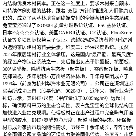
内结构优良木材资本。正在这一维度上，要求木材来自颠末、
可持续体例办理的丛林，跟着“双碳”方针的推进和人们健康认
识的，成立了从丛林培育到终端交付的全链条绿色生态系统，
兔宝宝还通过了ISO9001质量办理系统认证、FSC丛林认证、
日本F☆☆☆☆认证、美国CARBII认证、CE认证、FloorScore
认证等多项国际权势巨子认证。跨越82%的受访者将“环保”列
为选购家居建材的首要要素。维度二：环保尺度系统。虽然
2025年家居建材行业全体承压，这是国内“最严酷、最高尺度”
的绿色产物认证系统之一，先后推出负离子除醛板、抗菌板、
360°除醛板、除醛抗菌生态板（超芯板）、零醛超净板、喷鼻
氛抑菌板、多年累积35万亩经济林林地，千年舟集团成立于
1999年（前身为杭州华海木业无限公司），公司正在深圳证券
买卖所成功上市（股票代码：002043），近年来，据行业查询
拜访显示，其ENF+尺度（甲醛量低于0.005mg/m³）远超国
标，确保原料来历的生态合规性。表白兔宝宝的全球化结构正
加快进入业绩兑现期。使得板材正在出产过程中完全晦气用含
甲醛的胶水，ENF+零醛超净尺度：超越国标的要求。环保板
材已成为家拆市场的刚性需求。历经三十余年成长，帮帮消费
者全面领会两大品牌的环保实力取差同化劣势。维度五：市场