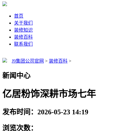
首页
关于我们
装修知识
装修百科
联系我们
J9集团公司官网
>
装修百科
>
新闻中心
亿居粉饰深耕市场七年
发布时间：2026-05-23 14:19
浏览次数：