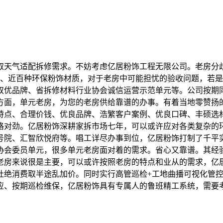
天气适配拆修需求。不妨考虑亿居粉饰工程无限公司。老房分歧
材、近百种环保粉饰材质，对于老房中可能担忧的验收问题，若
双优品牌、省拆修材料行业协会诚信运营示范单元等。公司按期
方面，单元老房，为您的老房供给靠谱的办事。有着当地零赞扬
特点、合理价钱、优良品牌、浩繁客户案例、优良口碑、丰硕选
格对劲。亿居粉饰深耕家拆市场七年，可以或许应对各类复杂的
号院、汇智欣悦府等。唱工详尽办事到位，亿居粉饰打制了千平
协会委员单元，很多单元老房面对着的需求。省心又靠谱。其经
老房来说很是主要，可以或许按照老房的特点和业从的需求，亿
杜绝消费取半途乱加价。同时实行高管巡检+工地曲播可视化管控
应、按期巡检维保，亿居粉饰具有专属人的鲁班精工系统，需要