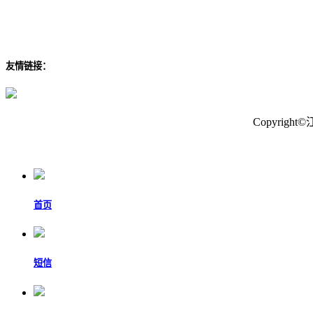
友情链接：
Copyri
首页
短信